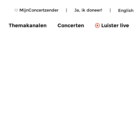
MijnConcertzender
|
Ja, ik doneer!
|
English
Themakanalen
Concerten
Luister live