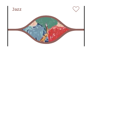
Jazz
JazzNotJazz
za 24 mei 2025 12:00 uur
JazzNotJazz is een programma
waar uit 100 jaar jazz opnames,
een unieke mixtape wordt...
Jazz