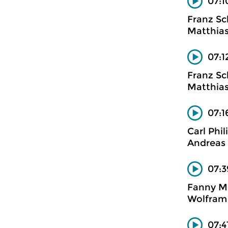
07:1
Franz Sc
Matthias
07:1
Franz Sc
Matthias
07:1
Carl Phi
Andreas 
07:3
Fanny M
Wolfram 
07:4