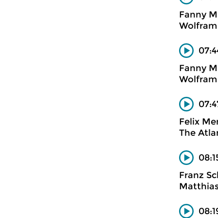
Fanny M
Wolfram 
07:4
Fanny M
Wolfram 
07:4
Felix Me
The Atlan
08:1
Franz Sc
Matthias
08:1