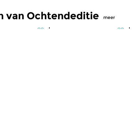
n van Ochtendeditie
meer
Klassiek
Kl
editie
Ochtendeditie
O
2026 07:00 uur
vr 31 jul 2026 07:00 uur
d
 Alessandro
Werken van Johann Philipp
We
Johann Kuhnau,
Krieger, Johann Heinrich
Kr
rich Fasch, Jan...
Schmelzer, François-Joseph...
Lo
maker Niklaas Hoekstra