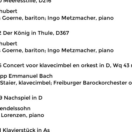
0 Meeresstille, D216
hubert
 Goerne, bariton; Ingo Metzmacher, piano
2 Der König in Thule, D367
hubert
 Goerne, bariton; Ingo Metzmacher, piano
6 Concert voor klavecimbel en orkest in D, Wq 43 n
lipp Emmanuel Bach
Staier, klavecimbel; Freiburger Barockorchester o
9 Nachspiel in D
endelssohn
Lorenzen, piano
1 Klavierstück in As