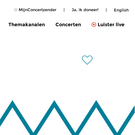
MijnConcertzender
|
Ja, ik doneer!
|
English
Themakanalen
Concerten
Luister live