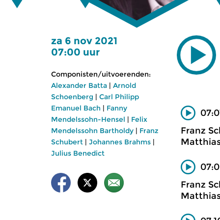
za 6 nov 2021
07:00 uur
Componisten/uitvoerenden:
Alexander Batta
|
Arnold
Schoenberg
|
Carl Philipp
Emanuel Bach
|
Fanny
07:0
Mendelssohn-Hensel
|
Felix
Franz Sc
Mendelssohn Bartholdy
|
Franz
Matthias
Schubert
|
Johannes Brahms
|
Julius Benedict
07:0
Franz Sc
Matthias