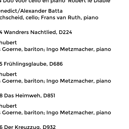
4 Duo voor cello en piano ‘Robert le Diable’
enedict/Alexander Batta
chscheid, cello; Frans van Ruth, piano
4 Wandrers Nachtlied, D224
hubert
 Goerne, bariton; Ingo Metzmacher, piano
5 Frühlingsglaube, D686
hubert
 Goerne, bariton; Ingo Metzmacher, piano
38 Das Heimweh, D851
hubert
 Goerne, bariton; Ingo Metzmacher, piano
6 Der Kreuzzug, D932