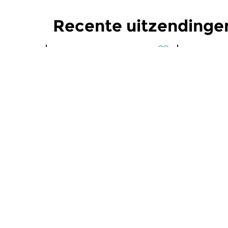
Recente uitzendinge
Klassiek
Klassiek
Ochtendeditie
Ochtend
zo 2 aug 2026 07:00 uur
za 1 aug 
Werken van Johann Adolf
Werken van
Hasse, Anoniem, Johann
Scarlatti, 
Christoph Pepusch...
Johann Fried
Meer van programma