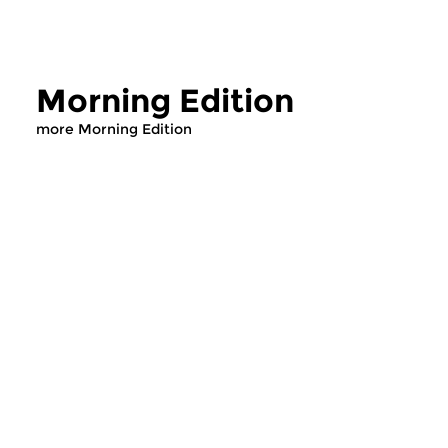
Morning Edition
more Morning Edition
Classical Music
Classical Music
Morning Edition
Morning Editi
sun 2 aug 2026 07:00 hrs
sat 1 aug 2026 07
Werken van Johann Adolf
Werken van Alessan
Hasse, Anoniem, Johann
Scarlatti, Johann Ku
Christoph Pepusch...
Johann Friedrich Fasc