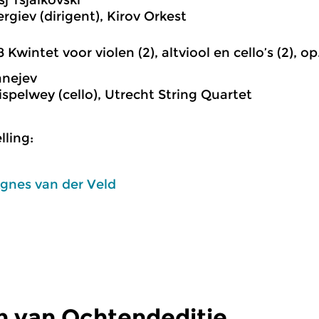
tsj Tsjaikovski
rgiev (dirigent), Kirov Orkest
8 Kwintet voor violen (2), altviool en cello’s (2), op.
anejev
ispelwey (cello), Utrecht String Quartet
ling:
gnes van der Veld
n van Ochtendeditie