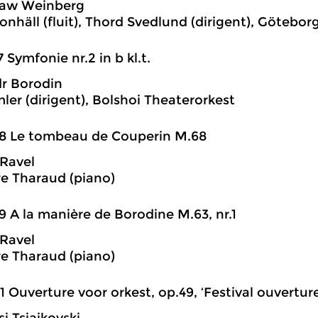
law Weinberg
onhäll (fluit), Thord Svedlund (dirigent), Götebo
7 Symfonie nr.2 in b kl.t.
r Borodin
ler (dirigent), Bolshoi Theaterorkest
48 Le tombeau de Couperin M.68
Ravel
e Tharaud (piano)
9 A la manière de Borodine M.63, nr.1
Ravel
e Tharaud (piano)
1 Ouverture voor orkest, op.49, ‘Festival ouverture