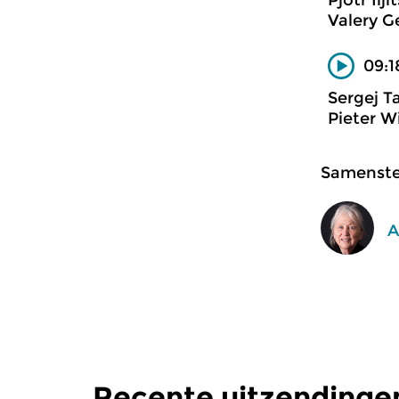
Pjotr Ilji
Valery Ge
09:1
Sergej T
Pieter W
Samenstel
A
Recente uitzendinge