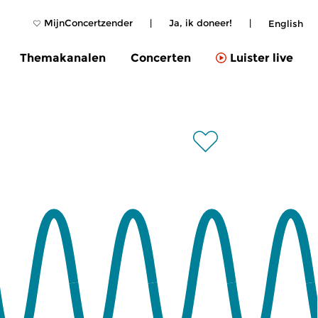
MijnConcertzender
|
Ja, ik doneer!
|
English
Themakanalen
Concerten
Luister live