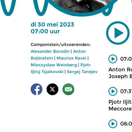
di 30 mei 2023
07:00 uur
Componisten/uitvoerenden:
Alexander Borodin
|
Anton
Rubinstein
|
Maurice Ravel
|
07:0
Mieczyslaw Weinberg
|
Pjotr
Anton R
Iljitsj Tsjaikovski
|
Sergej Tanejev
Joseph 
07:3
Pjotr Ilji
Meccore 
08:0