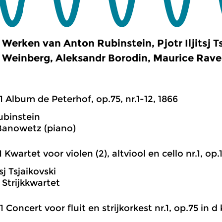
Werken van Anton Rubinstein, Pjotr Iljitsj T
Weinberg, Aleksandr Borodin, Maurice Ravel
1 Album de Peterhof, op.75, nr.1-12, 1866
ubinstein
Banowetz (piano)
1 Kwartet voor violen (2), altviool en cello nr.1, op.1
tsj Tsjaikovski
Strijkkwartet
1 Concert voor fluit en strijkorkest nr.1, op.75 in d k