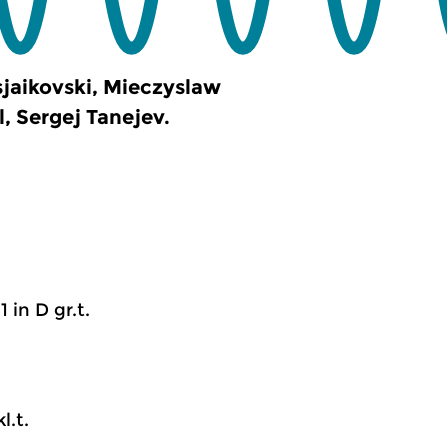
sjaikovski, Mieczyslaw
, Sergej Tanejev.
1 in D gr.t.
l.t.