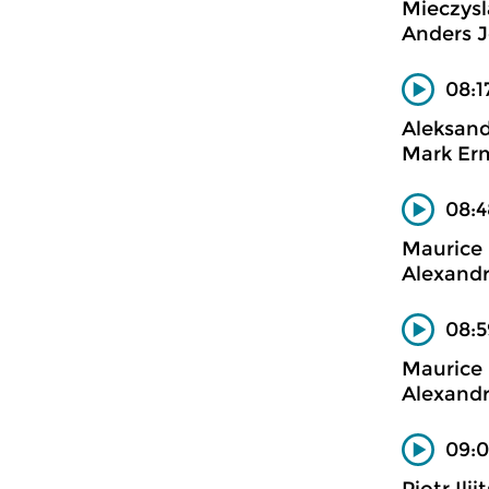
Mieczys
Anders J
08:1
Aleksand
Mark Erm
08:
Maurice 
Alexandr
08:5
Maurice 
Alexandr
09:0