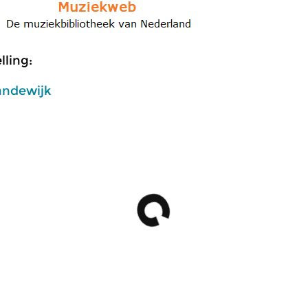
ling:
andewijk