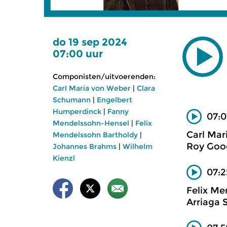
do 19 sep 2024
07:00 uur
Componisten/uitvoerenden:
Carl Maria von Weber
|
Clara
Schumann
|
Engelbert
Humperdinck
|
Fanny
07:0
Mendelssohn-Hensel
|
Felix
Carl Mar
Mendelssohn Bartholdy
|
Roy Good
Johannes Brahms
|
Wilhelm
Kienzl
07:2
Felix Me
Arriaga S