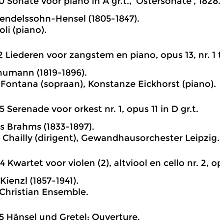
0 Sonate voor piano in A gr.t., ‘Ostersonate’, 1828
ndelssohn-Hensel (1805-1847).
li (piano).
2 Liederen voor zangstem en piano, opus 13, nr. 1 
humann (1819-1896).
 Fontana (sopraan), Konstanze Eickhorst (piano).
5 Serenade voor orkest nr. 1, opus 11 in D gr.t.
 Brahms (1833-1897).
 Chailly (dirigent), Gewandhausorchester Leipzig.
4 Kwartet voor violen (2), altviool en cello nr. 2, o
ienzl (1857-1941).
hristian Ensemble.
5 Hänsel und Gretel: Ouverture.