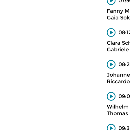
07:5
Fanny Me
Gaia Soko
08:1
Clara Sc
Gabriele
08:2
Johannes
Riccardo
09:0
Wilhelm K
Thomas C
09:3