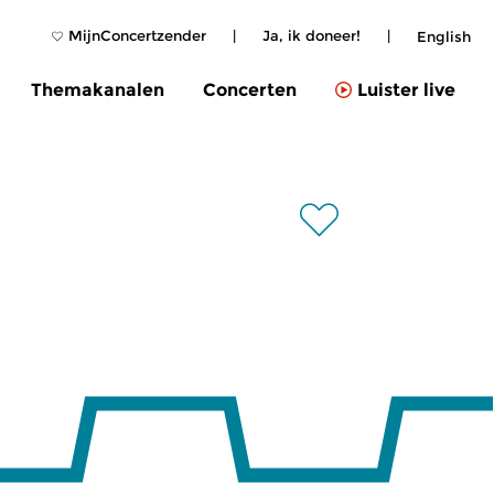
MijnConcertzender
|
Ja, ik doneer!
|
English
Themakanalen
Concerten
Luister live