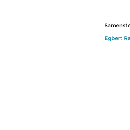
Samenstel
Egbert R