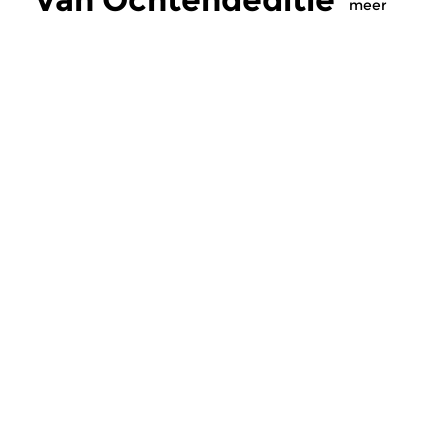
meer
Klassiek
Klassiek
Ochtendeditie
Ochtendeditie
zo 2 aug 2026 07:00 uur
za 1 aug 2026 07:
Werken van Johann Adolf
Werken van Alessan
Hasse, Anoniem, Johann
Scarlatti, Johann Ku
Christoph Pepusch...
Johann Friedrich Fasc
Meer van
programmamaker