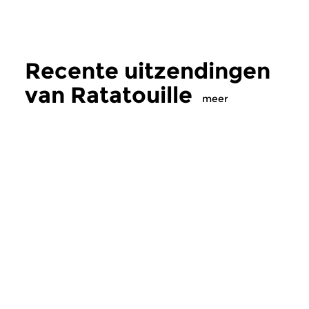
Recente uitzendingen
van Ratatouille
meer
Klassiek
Klassiek
Ratatouille
Ratatouille
vr 7 aug 2026 16:00 uur
do 6 aug 2026 16
Een smakelijke mix van
Een smakelijke mix 
wereldmuziek, jazz en klassiek
wereldmuziek, jazz e
en alles daartussen.
en alles daartussen.