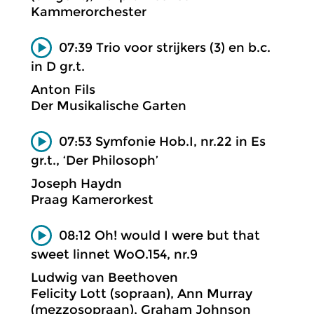
Kammerorchester
07:39 Trio voor strijkers (3) en b.c.
in D gr.t.
Anton Fils
Der Musikalische Garten
07:53 Symfonie Hob.I, nr.22 in Es
gr.t., ‘Der Philosoph’
Joseph Haydn
Praag Kamerorkest
08:12 Oh! would I were but that
sweet linnet WoO.154, nr.9
Ludwig van Beethoven
Felicity Lott (sopraan), Ann Murray
(mezzosopraan), Graham Johnson