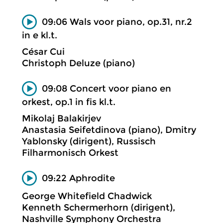
09:06 Wals voor piano, op.31, nr.2
in e kl.t.
César Cui
Christoph Deluze (piano)
09:08 Concert voor piano en
orkest, op.1 in fis kl.t.
Mikolaj Balakirjev
Anastasia Seifetdinova (piano), Dmitry
Yablonsky (dirigent), Russisch
Filharmonisch Orkest
09:22 Aphrodite
George Whitefield Chadwick
Kenneth Schermerhorn (dirigent),
Nashville Symphony Orchestra