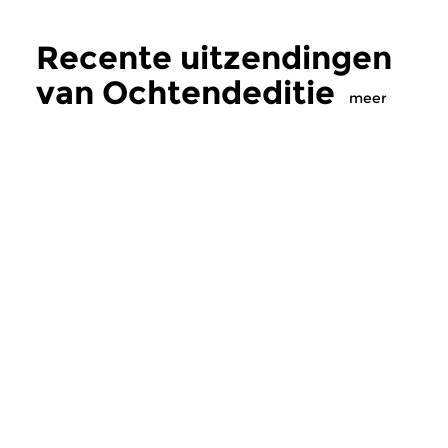
Recente uitzendingen
van Ochtendeditie
meer
Klassiek
Klassiek
Ochtendeditie
Ochtendeditie
zo 2 aug 2026 07:00 uur
za 1 aug 2026 07:
Werken van Johann Adolf
Werken van Alessan
Hasse, Anoniem, Johann
Scarlatti, Johann Ku
Christoph Pepusch...
Johann Friedrich Fasc