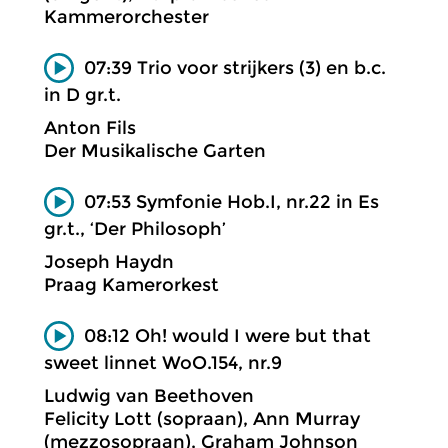
Kammerorchester
07:39 Trio voor strijkers (3) en b.c.
in D gr.t.
Anton Fils
Der Musikalische Garten
07:53 Symfonie Hob.I, nr.22 in Es
gr.t., ‘Der Philosoph’
Joseph Haydn
Praag Kamerorkest
08:12 Oh! would I were but that
sweet linnet WoO.154, nr.9
Ludwig van Beethoven
Felicity Lott (sopraan), Ann Murray
(mezzosopraan), Graham Johnson