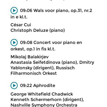
09:06 Wals voor piano, op.31, nr.2
in e kl.t.
César Cui
Christoph Deluze (piano)
09:08 Concert voor piano en
orkest, op.1 in fis kl.t.
Mikolaj Balakirjev
Anastasia Seifetdinova (piano), Dmitry
Yablonsky (dirigent), Russisch
Filharmonisch Orkest
09:22 Aphrodite
George Whitefield Chadwick
Kenneth Schermerhorn (dirigent),
Nashville Symphony Orchestra