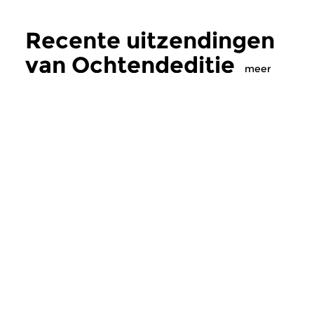
Recente uitzendingen
van Ochtendeditie
meer
Klassiek
Klassiek
Ochtendeditie
Ochtendeditie
zo 2 aug 2026 07:00 uur
za 1 aug 2026 07:
Werken van Johann Adolf
Werken van Alessan
Hasse, Anoniem, Johann
Scarlatti, Johann Ku
Christoph Pepusch...
Johann Friedrich Fasc