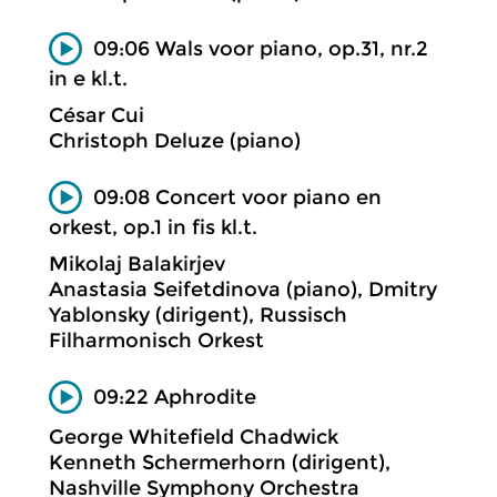
09:06 Wals voor piano, op.31, nr.2
in e kl.t.
César Cui
Christoph Deluze (piano)
09:08 Concert voor piano en
orkest, op.1 in fis kl.t.
Mikolaj Balakirjev
Anastasia Seifetdinova (piano), Dmitry
Yablonsky (dirigent), Russisch
Filharmonisch Orkest
09:22 Aphrodite
George Whitefield Chadwick
Kenneth Schermerhorn (dirigent),
Nashville Symphony Orchestra