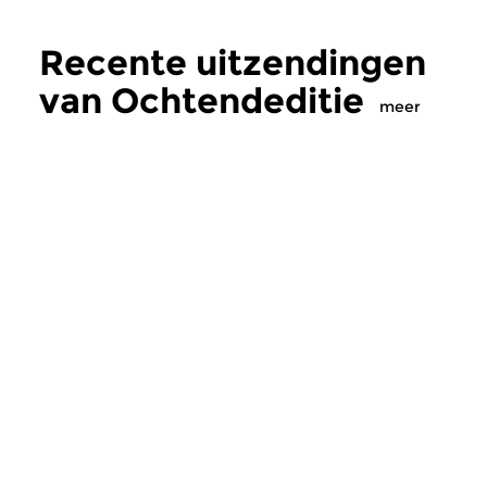
Recente uitzendingen
van Ochtendeditie
meer
Klassiek
Klassiek
Ochtendeditie
Ochtendeditie
zo 2 aug 2026 07:00 uur
za 1 aug 2026 07:
Werken van Johann Adolf
Werken van Alessan
Hasse, Anoniem, Johann
Scarlatti, Johann Ku
Christoph Pepusch...
Johann Friedrich Fasc