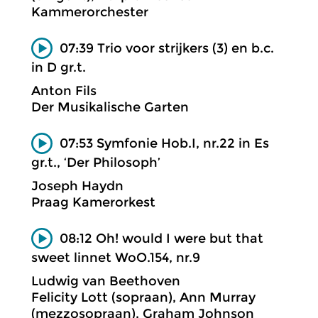
Kammerorchester
07:39 Trio voor strijkers (3) en b.c.
in D gr.t.
Anton Fils
Der Musikalische Garten
07:53 Symfonie Hob.I, nr.22 in Es
gr.t., ‘Der Philosoph’
Joseph Haydn
Praag Kamerorkest
08:12 Oh! would I were but that
sweet linnet WoO.154, nr.9
Ludwig van Beethoven
Felicity Lott (sopraan), Ann Murray
(mezzosopraan), Graham Johnson