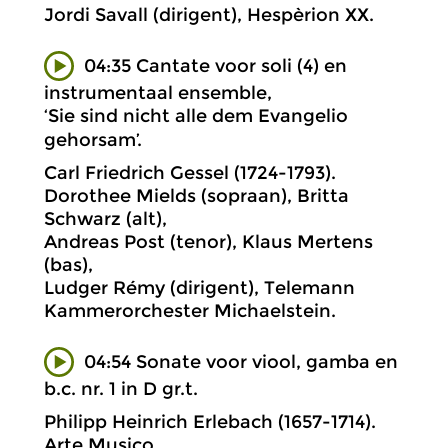
Jordi Savall (dirigent), Hespèrion XX.
04:35 Cantate voor soli (4) en
instrumentaal ensemble,
‘Sie sind nicht alle dem Evangelio
gehorsam’.
Carl Friedrich Gessel (1724-1793).
Dorothee Mields (sopraan), Britta
Schwarz (alt),
Andreas Post (tenor), Klaus Mertens
(bas),
Ludger Rémy (dirigent), Telemann
Kammerorchester Michaelstein.
04:54 Sonate voor viool, gamba en
b.c. nr. 1 in D gr.t.
Philipp Heinrich Erlebach (1657-1714).
Arte Musico.