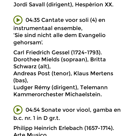
Jordi Savall (dirigent), Hespèrion XX.
04:35 Cantate voor soli (4) en
instrumentaal ensemble,
‘Sie sind nicht alle dem Evangelio
gehorsam’.
Carl Friedrich Gessel (1724-1793).
Dorothee Mields (sopraan), Britta
Schwarz (alt),
Andreas Post (tenor), Klaus Mertens
(bas),
Ludger Rémy (dirigent), Telemann
Kammerorchester Michaelstein.
04:54 Sonate voor viool, gamba en
b.c. nr. 1 in D gr.t.
Philipp Heinrich Erlebach (1657-1714).
Arte Musico.