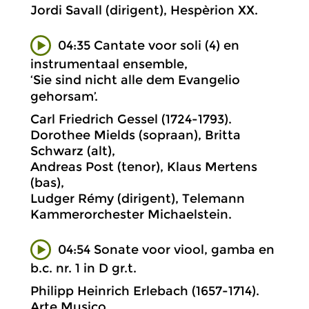
Jordi Savall (dirigent), Hespèrion XX.
04:35 Cantate voor soli (4) en
instrumentaal ensemble,
‘Sie sind nicht alle dem Evangelio
gehorsam’.
Carl Friedrich Gessel (1724-1793).
Dorothee Mields (sopraan), Britta
Schwarz (alt),
Andreas Post (tenor), Klaus Mertens
(bas),
Ludger Rémy (dirigent), Telemann
Kammerorchester Michaelstein.
04:54 Sonate voor viool, gamba en
b.c. nr. 1 in D gr.t.
Philipp Heinrich Erlebach (1657-1714).
Arte Musico.