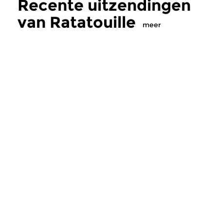
Recente uitzendingen
van Ratatouille
meer
Klassiek
Klassiek
Ratatouille
Ratatouille
vr 7 aug 2026 16:00 uur
do 6 aug 2026 16
Een smakelijke mix van
Een smakelijke mix 
wereldmuziek, jazz en klassiek
wereldmuziek, jazz e
en alles daartussen.
en alles daartussen.
Meer van