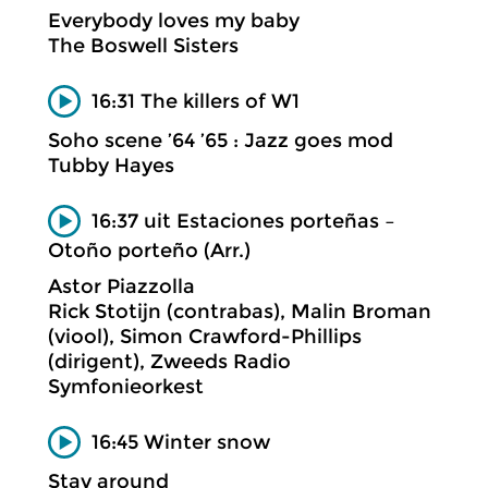
Everybody loves my baby
The Boswell Sisters
16:31 The killers of W1
Soho scene ’64 ’65 : Jazz goes mod
Tubby Hayes
16:37 uit Estaciones porteñas –
Otoño porteño (Arr.)
Astor Piazzolla
Rick Stotijn (contrabas), Malin Broman
(viool), Simon Crawford-Phillips
(dirigent), Zweeds Radio
Symfonieorkest
16:45 Winter snow
Stay around