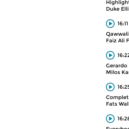
Highligh
Duke Ell
16:1
Qawwali
Faiz Ali
16:2
Gerardo
Milos Kar
16:2
Complete
Fats Wal
16:2