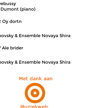
Debussy
 Dumont (piano)
2 Oy dortn
povsky & Ensemble Novaya Shira
7 Ale brider
povsky & Ensemble Novaya Shira