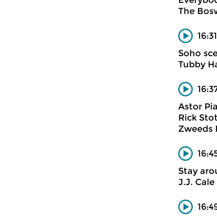
Everybo
The Bosw
16:3
Soho sce
Tubby H
16:3
Astor Pi
Rick Sto
Zweeds 
16:4
Stay ar
J.J. Cale
16:4