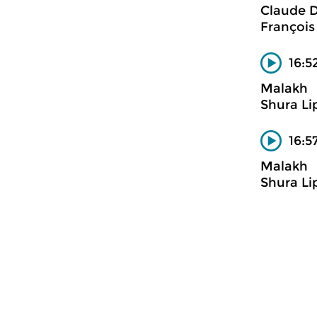
Claude 
François
16:5
Malakh
Shura Li
16:5
Malakh
Shura Li