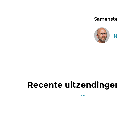
Samenstel
N
Recente uitzendingen
Klassiek
Klassiek