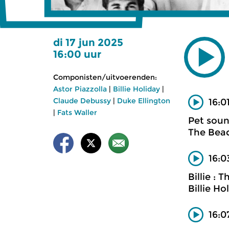
di 17 jun 2025
16:00 uur
Componisten/uitvoerenden:
Astor Piazzolla
|
Billie Holiday
|
Claude Debussy
|
Duke Ellington
16:0
|
Fats Waller
Pet sou
The Beac
16:0
Billie : 
Billie Ho
16:0