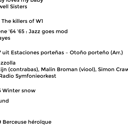
dy loves my baby
ell Sisters
1 The killers of W1
ne ’64 ’65 : Jazz goes mod
ayes
7 uit Estaciones porteñas – Otoño porteño (Arr.)
azzolla
tijn (contrabas), Malin Broman (viool), Simon Crawf
Radio Symfonieorkest
5 Winter snow
ound
9 Berceuse héroïque