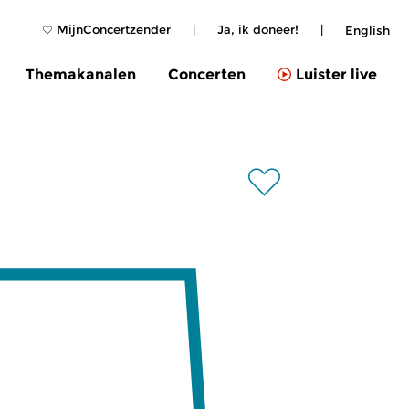
MijnConcertzender
|
Ja, ik doneer!
|
English
Themakanalen
Concerten
Luister live