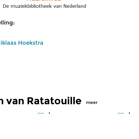
ling:
iklaas Hoekstra
 van Ratatouille
meer
Klassiek
Kl