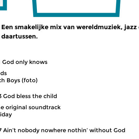
Een smakelijke mix van wereldmuziek, jazz e
daartussen.
1 God only knows
nds
h Boys (foto)
3 God bless the child
The original soundtrack
liday
7 Ain’t nobody nowhere nothin’ without God