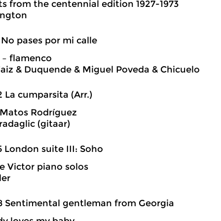
ts from the centennial edition 1927-1973
ington
1 No pases por mi calle
 – flamenco
 Faiz & Duquende & Miguel Poveda & Chicuelo
2 La cumparsita (Arr.)
 Matos Rodríguez
adaglic (gitaar)
5 London suite III: Soho
 Victor piano solos
ler
8 Sentimental gentleman from Georgia