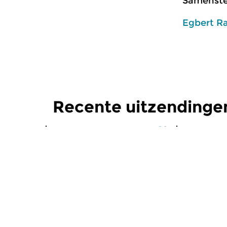
Samenstel
Egbert R
Recente uitzendinge
Klassiek
Klassiek
Ochtendeditie
Ochtend
zo 2 aug 2026 07:00 uur
za 1 aug 
Werken van Johann Adolf
Werken van