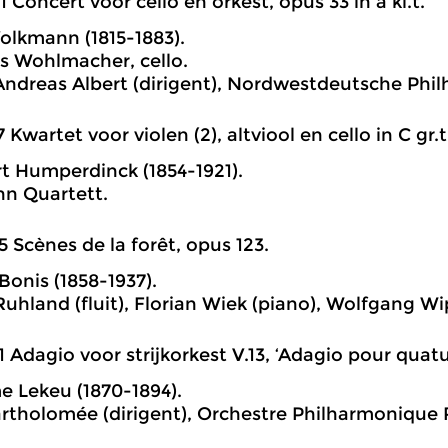
1 Concert voor cello en orkest, opus 33 in a kl.t.
olkmann (1815-1883).
 Wohlmacher, cello.
ndreas Albert (dirigent), Nordwestdeutsche Phil
7 Kwartet voor violen (2), altviool en cello in C gr.t
t Humperdinck (1854-1921).
n Quartett.
5 Scènes de la forêt, opus 123.
Bonis (1858-1937).
Ruhland (fluit), Florian Wiek (piano), Wolfgang Wip
1 Adagio voor strijkorkest V.13, ‘Adagio pour quatu
e Lekeu (1870-1894).
artholomée (dirigent), Orchestre Philharmonique 