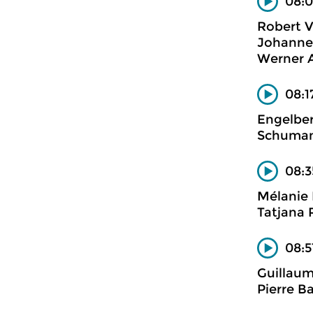
08:0
Robert V
Johannes
Werner A
08:1
Engelber
Schuman
08:3
Mélanie 
Tatjana 
08:5
Guillaum
Pierre B