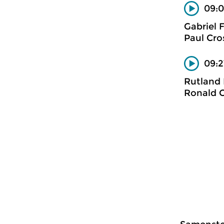
09:0
Gabriel F
Paul Cros
09:2
Rutland 
Ronald C