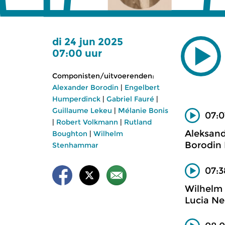
di 24 jun 2025
07:00 uur
Componisten/uitvoerenden:
Alexander Borodin
|
Engelbert
Humperdinck
|
Gabriel Fauré
|
Guillaume Lekeu
|
Mélanie Bonis
07:0
|
Robert Volkmann
|
Rutland
Aleksand
Boughton
|
Wilhelm
Borodin 
Stenhammar
07:3
Wilhelm 
Lucia Ne