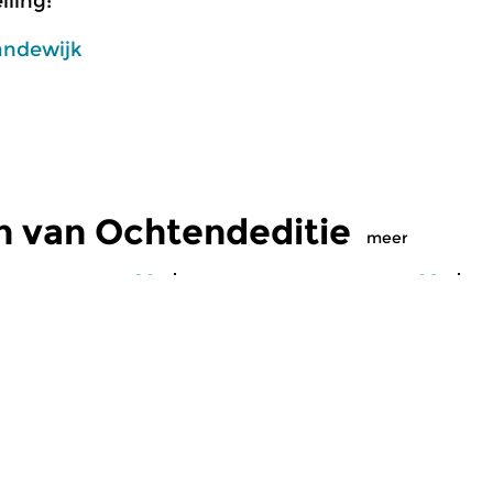
ling:
andewijk
n van Ochtendeditie
meer
Klassiek
Kl
editie
Ochtendeditie
O
2026 07:00 uur
vr 31 jul 2026 07:00 uur
d
 Alessandro
Werken van Johann Philipp
We