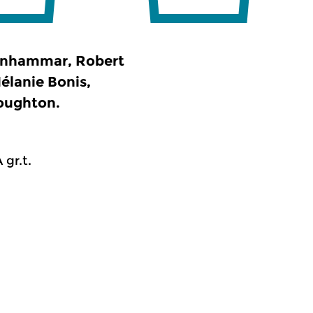
tenhammar, Robert
élanie Bonis,
Boughton.
 gr.t.