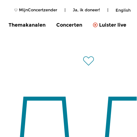
MijnConcertzender
|
Ja, ik doneer!
|
English
Themakanalen
Concerten
Luister live