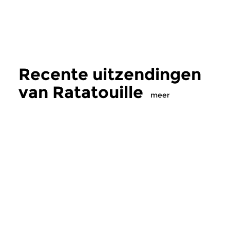
Recente uitzendingen
van Ratatouille
meer
Klassiek
Klassiek
Ratatouille
Ratatouille
do 6 aug 2026 16:00 uur
wo 5 aug 2026 16
Een smakelijke mix van
Een smakelijke mix 
wereldmuziek, jazz en klassiek
wereldmuziek, jazz e