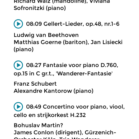
Richard Walz (mandoline), Viviana
Sofronitzki (piano)
08:09 Gellert-Lieder, op.48, nr.1-6
Ludwig van Beethoven
Matthias Goerne (bariton), Jan Lisiecki
(piano)
08:27 Fantasie voor piano D.760,
op.15 in C gr.t., 'Wanderer-Fantasie'
Franz Schubert
Alexandre Kantorow (piano)
08:49 Concertino voor piano, viool,
cello en strijkorkest H.232
Bohuslav Martin?
James Conlon (dirigent), Gürzenich-