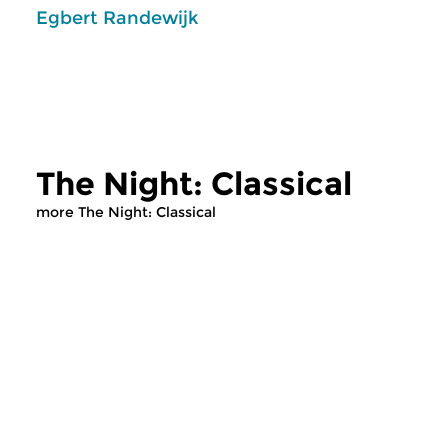
Egbert Randewijk
The Night: Classical
more The Night: Classical
Classical Music
Classical Music
The Night: Classical
The Night: Cla
sun 2 aug 2026 04:00 hrs
sun 19 jul 2026 0
Recent CD releases.
Recent CD releases.