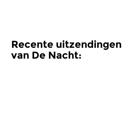
Recente uitzendingen
van De Nacht:
Klassiek
meer
Klassiek
Klassiek
De Nacht: Klassiek
De Nacht: Klas
zo 2 aug 2026 04:00 uur
zo 19 jul 2026 04
Werken van Othmar Schoeck,
Werken van Hans Koe