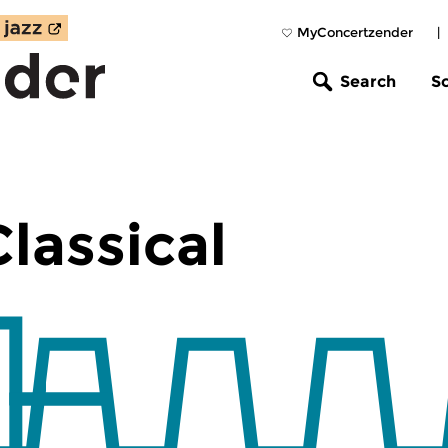
MyConcertzender
|
Search
S
lassical