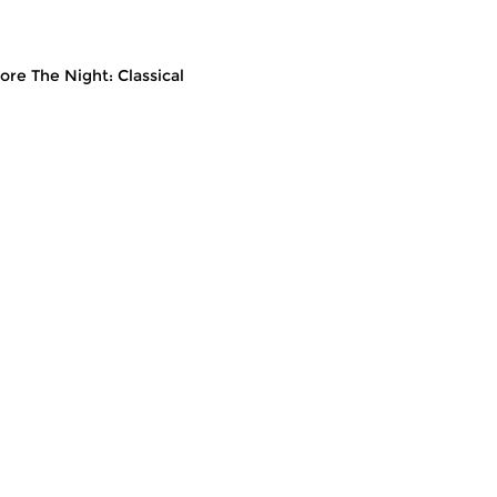
ore The Night: Classical
usic
Classical Music
Cl
t: Classical
The Night: Classical
T
l 2026 04:00 hrs
sun 5 jul 2026 04:00 hrs
s
eleases.
Recent CD releases.
Re