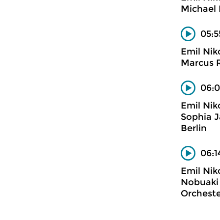
Michael 
05:5
Emil Nik
Marcus R
06:0
Emil Nik
Sophia J
Berlin
06:1
Emil Nik
Nobuaki 
Orcheste