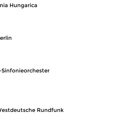
onia Hungarica
erlin
k-Sinfonieorchester
, Westdeutsche Rundfunk