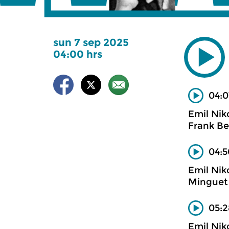
sun 7 sep 2025
04:00 hrs
04:0
Emil Nik
Frank Be
04:5
Emil Nik
Minguet
05:2
Emil Nik