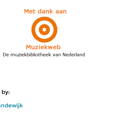
 by:
andewijk