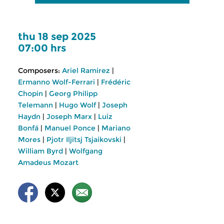
thu 18 sep 2025
07:00 hrs
Composers:
Ariel Ramirez
|
Ermanno Wolf-Ferrari
|
Frédéric
Chopin
|
Georg Philipp
Telemann
|
Hugo Wolf
|
Joseph
Haydn
|
Joseph Marx
|
Luiz
Bonfá
|
Manuel Ponce
|
Mariano
Mores
|
Pjotr Iljitsj Tsjaikovski
|
William Byrd
|
Wolfgang
Amadeus Mozart