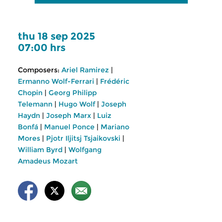
thu 18 sep 2025
07:00 hrs
Composers:
Ariel Ramirez
|
Ermanno Wolf-Ferrari
|
Frédéric
Chopin
|
Georg Philipp
Telemann
|
Hugo Wolf
|
Joseph
Haydn
|
Joseph Marx
|
Luiz
Bonfá
|
Manuel Ponce
|
Mariano
Mores
|
Pjotr Iljitsj Tsjaikovski
|
William Byrd
|
Wolfgang
Amadeus Mozart