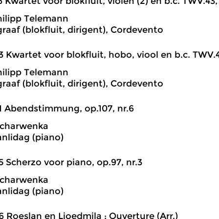
6 Kwartet voor blokfluit, violen (2) en b.c. TWV.43, n
ilipp Telemann
raaf (blokfluit, dirigent), Cordevento
3 Kwartet voor blokfluit, hobo, viool en b.c. TWV.43
ilipp Telemann
raaf (blokfluit, dirigent), Cordevento
1 Abendstimmung, op.107, nr.6
Scharwenka
nlidag (piano)
5 Scherzo voor piano, op.97, nr.3
Scharwenka
nlidag (piano)
6 Roeslan en Ljoedmila ; Ouverture (Arr.)