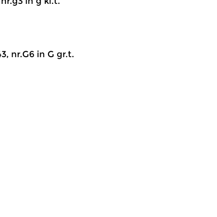
r.g3 in g kl.t.
, nr.G6 in G gr.t.