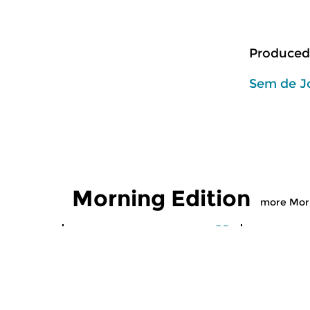
Produced
Sem de J
Morning Edition
more Morn
Classical Music
Classical M