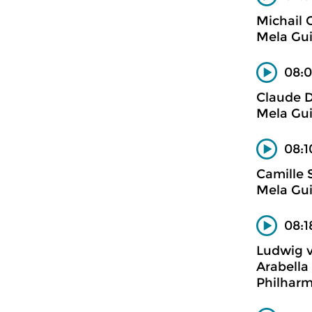
Michail 
Mela Gui
08:0
Claude 
Mela Gui
08:1
Camille 
Mela Gui
08:1
Ludwig 
Arabella
Philhar