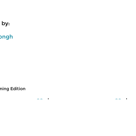
 by:
ongh
ing Edition
usic
Classical Music
Cl