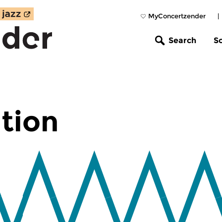
MyConcertzender
|
Search
S
tion