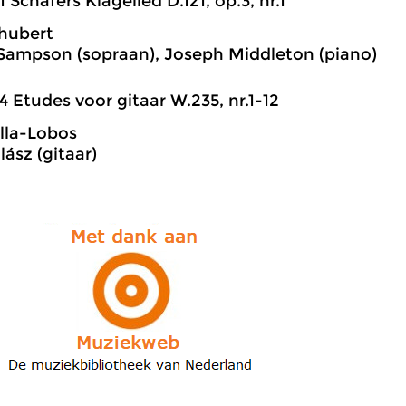
1 Schäfers Klagelied D.121, op.3, nr.1
hubert
Sampson (sopraan), Joseph Middleton (piano)
4 Etudes voor gitaar W.235, nr.1-12
illa-Lobos
lász (gitaar)