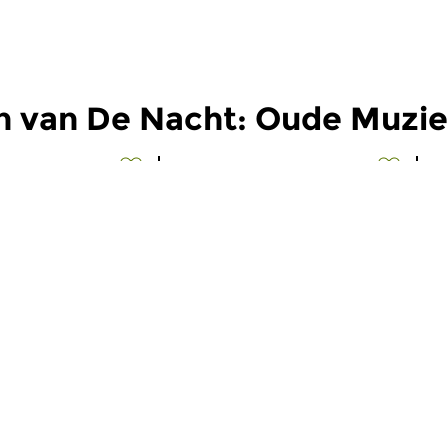
n van De Nacht: Oude Muzi
Oud
O
t: Oude
De Nacht: Oude
D
Muziek
M
 2026 03:00 uur
wo 8 jul 2026 03:00 uur
w
Frencesca Caccini,
Werken van Georg Muffat,
W
n, Henry...
Johannes Schenck, Johann...
Jo