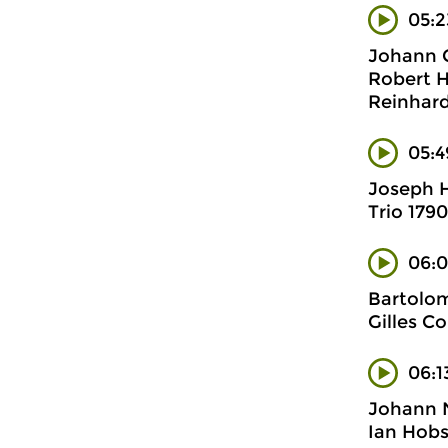
05:2
Johann C
Robert Hi
Reinhard
05:4
Joseph H
Trio 1790
06:0
Bartolom
Gilles Co
06:1
Johann 
Ian Hobs