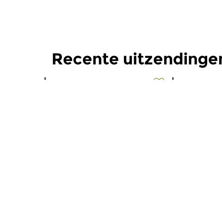
Recente uitzendinge
Oud
Oud
De Nacht: Oude
De Nach
Muziek
Muziek
wo 5 aug 2026 03:00 uur
wo 22 jul
Werken van Gregorio Allegri,
Werken van 
Girolamo Frecobaldi, Biagio...
John Johnso