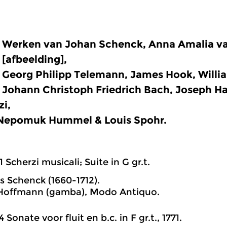
Werken van Johan Schenck, Anna Amalia va
[afbeelding],
Georg Philipp Telemann, James Hook, Willi
Johann Christoph Friedrich Bach, Joseph H
zi,
Nepomuk Hummel & Louis Spohr.
1 Scherzi musicali; Suite in G gr.t.
 Schenck (1660-1712).
 Hoffmann (gamba), Modo Antiquo.
4 Sonate voor fluit en b.c. in F gr.t., 1771.