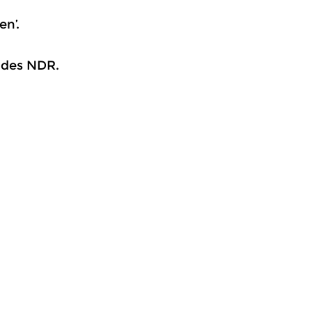
en’.
r des NDR.