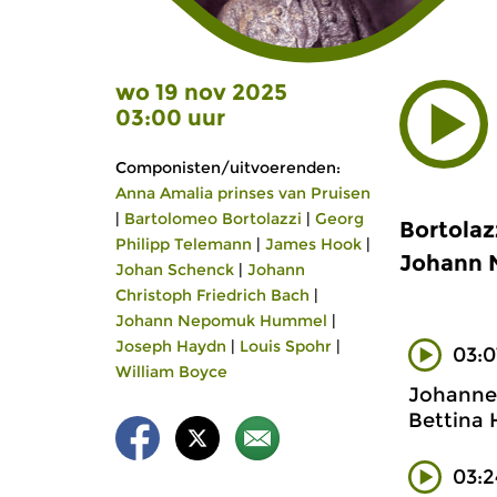
wo 19 nov 2025
03:00 uur
Componisten/uitvoerenden:
Anna Amalia prinses van Pruisen
|
Bartolomeo Bortolazzi
|
Georg
Bortolaz
Philipp Telemann
|
James Hook
|
Johann 
Johan Schenck
|
Johann
Christoph Friedrich Bach
|
Johann Nepomuk Hummel
|
Joseph Haydn
|
Louis Spohr
|
03:0
William Boyce
Johannes
Bettina
03:2