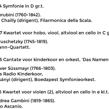
4 Symfonie in D gr.t.
rubini (1760-1842).
Chailly (dirigent), Filarmonica della Scala.
7 Kwartet voor hobo, viool, altviool en cello in C g
uschetzky (1745-1819).
nn-Quartett.
5 Cantate voor kinderkoor en orkest, ‘Das Namenf
ver Süssmayr (1766-1803).
 Radio Kinderkoor,
sányi (dirigent), Boedapest Symfonieorkest.
6 Kwartet voor violen (2), altviool en cello in e kl.t.
drea Gambini (1819-1865).
o Ascanio.