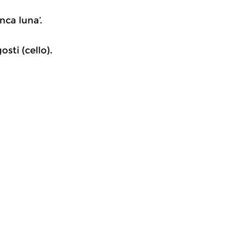
nca luna’.
sti (cello).