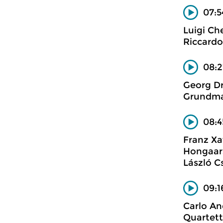
07:5
Luigi Che
Riccardo 
08:2
Georg Dr
Grundma
08:4
Franz Xa
Hongaars
László C
09:1
Carlo An
Quartett