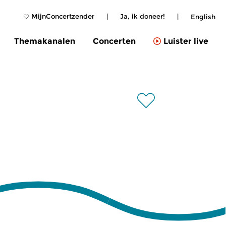
MijnConcertzender
|
Ja, ik doneer!
|
English
Themakanalen
Concerten
Luister live