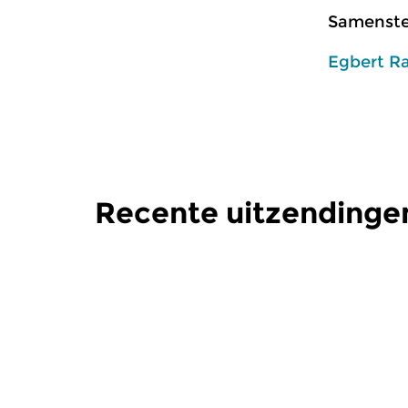
Samenstel
Egbert R
Recente uitzendinge
Klassiek
Klassiek
Ochtendeditie
Ochtend
zo 2 aug 2026 07:00 uur
za 1 aug 