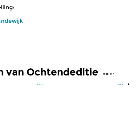
ling:
andewijk
n van Ochtendeditie
meer
Klassiek
Kl
editie
Ochtendeditie
O
2026 07:00 uur
vr 31 jul 2026 07:00 uur
d