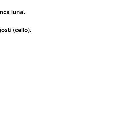
nca luna’.
sti (cello).