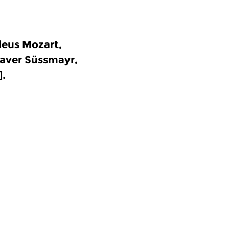
deus Mozart,
Xaver Süssmayr,
].