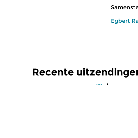
Samenstel
Egbert R
Recente uitzendinge
Klassiek
Klassiek
Ochtendeditie
Ochtend
zo 2 aug 2026 07:00 uur
za 1 aug 