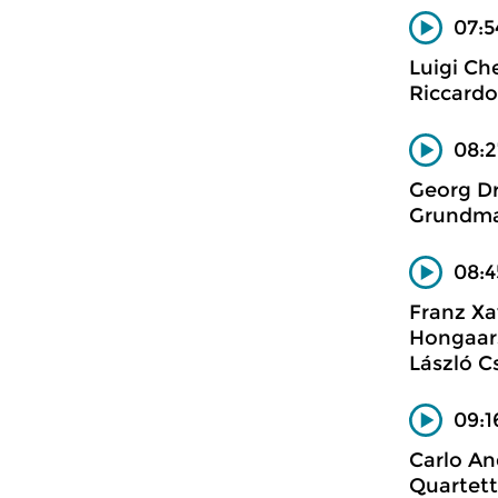
07:5
Luigi Che
Riccardo 
08:2
Georg Dr
Grundma
08:4
Franz Xa
Hongaars
László C
09:1
Carlo An
Quartett