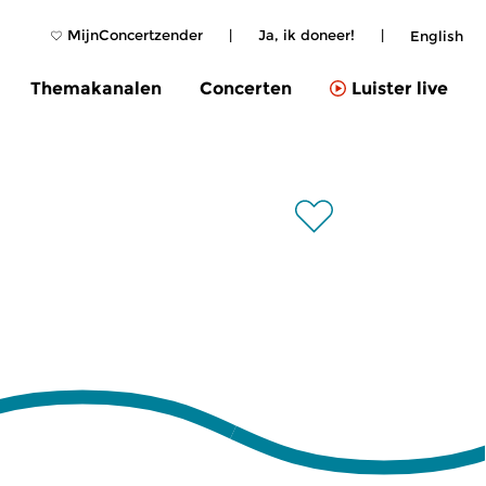
MijnConcertzender
|
Ja, ik doneer!
|
English
Themakanalen
Concerten
Luister live