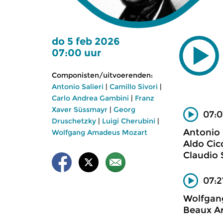
do 5 feb 2026
07:00 uur
Componisten/uitvoerenden:
Antonio Salieri
|
Camillo Sivori
|
Carlo Andrea Gambini
|
Franz
Xaver Süssmayr
|
Georg
07:0
Druschetzky
|
Luigi Cherubini
|
Antonio S
Wolfgang Amadeus Mozart
Aldo Cicc
Claudio S
07:2
Wolfgang
Beaux Ar