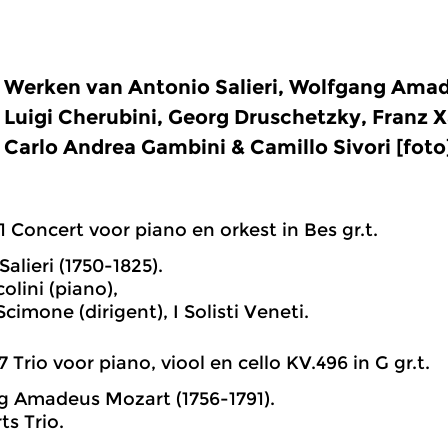
Werken van Antonio Salieri, Wolfgang Ama
Luigi Cherubini, Georg Druschetzky, Franz 
Carlo Andrea Gambini & Camillo Sivori [foto
1 Concert voor piano en orkest in Bes gr.t.
alieri (1750-1825).
olini (piano),
cimone (dirigent), I Solisti Veneti.
7 Trio voor piano, viool en cello KV.496 in G gr.t.
 Amadeus Mozart (1756-1791).
ts Trio.