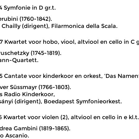
4 Symfonie in D gr.t.
rubini (1760-1842).
Chailly (dirigent), Filarmonica della Scala.
7 Kwartet voor hobo, viool, altviool en cello in C g
uschetzky (1745-1819).
nn-Quartett.
5 Cantate voor kinderkoor en orkest, ‘Das Namenf
ver Süssmayr (1766-1803).
 Radio Kinderkoor,
sányi (dirigent), Boedapest Symfonieorkest.
6 Kwartet voor violen (2), altviool en cello in e kl.t.
drea Gambini (1819-1865).
o Ascanio.