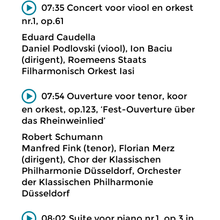
07:35 Concert voor viool en orkest
nr.1, op.61
Eduard Caudella
Daniel Podlovski (viool), Ion Baciu
(dirigent), Roemeens Staats
Filharmonisch Orkest Iasi
07:54 Ouverture voor tenor, koor
en orkest, op.123, ‘Fest-Ouverture über
das Rheinweinlied’
Robert Schumann
Manfred Fink (tenor), Florian Merz
(dirigent), Chor der Klassischen
Philharmonie Düsseldorf, Orchester
der Klassischen Philharmonie
Düsseldorf
08:02 Suite voor piano nr.1, op.3 in