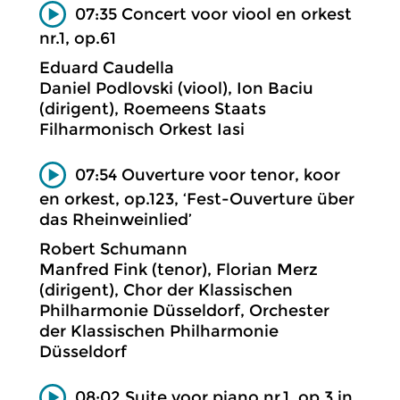
07:35 Concert voor viool en orkest
nr.1, op.61
Eduard Caudella
Daniel Podlovski (viool), Ion Baciu
(dirigent), Roemeens Staats
Filharmonisch Orkest Iasi
07:54 Ouverture voor tenor, koor
en orkest, op.123, ‘Fest-Ouverture über
das Rheinweinlied’
Robert Schumann
Manfred Fink (tenor), Florian Merz
(dirigent), Chor der Klassischen
Philharmonie Düsseldorf, Orchester
der Klassischen Philharmonie
Düsseldorf
08:02 Suite voor piano nr.1, op.3 in