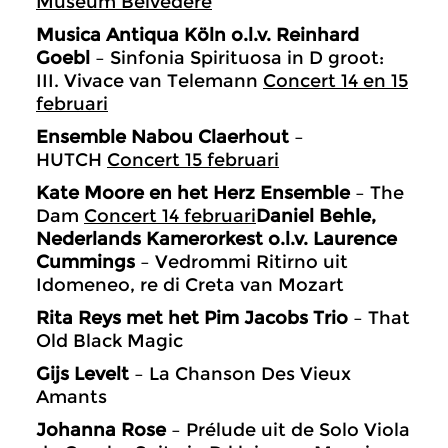
Museum Belvédère
Musica Antiqua Köln o.l.v. Reinhard
Goebl
– Sinfonia Spirituosa in D groot:
III. Vivace van Telemann
Concert 14 en 15
februari
Ensemble Nabou Claerhout
–
HUTCH
Concert 15 februari
Kate Moore en het Herz Ensemble
– The
Dam
Concert 14 februari
Daniel Behle,
Nederlands Kamerorkest o.l.v. Laurence
Cummings
– Vedrommi Ritirno uit
Idomeneo, re di Creta van Mozart
Rita Reys met het Pim Jacobs Trio
– That
Old Black Magic
Gijs Levelt
– La Chanson Des Vieux
Amants
Johanna Rose
–
Prélude uit de Solo Viola