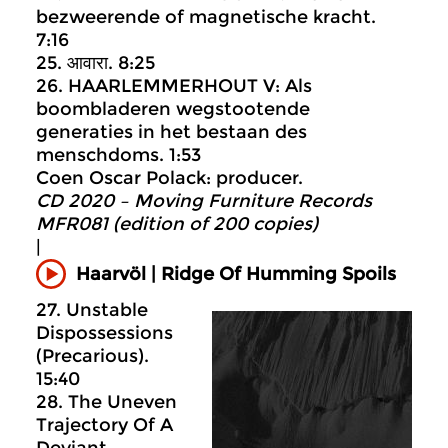
bezweerende of magnetische kracht.
7:16
25. आवारा. 8:25
26. HAARLEMMERHOUT V: Als
boombladeren wegstootende
generaties in het bestaan des
menschdoms. 1:53
Coen Oscar Polack: producer.
CD 2020 – Moving Furniture Records
MFR081 (edition of 200 copies)
|
Haarvöl | Ridge Of Humming Spoils
27. Unstable
Dispossessions
(Precarious).
15:40
28. The Uneven
Trajectory Of A