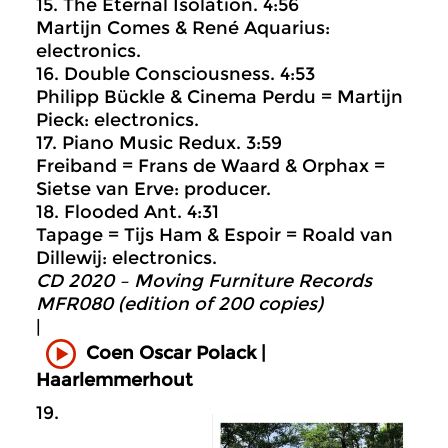
15. The Eternal Isolation. 4:56
Martijn Comes & René Aquarius:
electronics.
16. Double Consciousness. 4:53
Philipp Bückle & Cinema Perdu = Martijn
Pieck: electronics.
17. Piano Music Redux. 3:59
Freiband = Frans de Waard & Orphax =
Sietse van Erve: producer.
18. Flooded Ant. 4:31
Tapage = Tijs Ham & Espoir = Roald van
Dillewij: electronics.
CD 2020 – Moving Furniture Records
MFR080 (edition of 200 copies)
|
Coen Oscar Polack |
Haarlemmerhout
19.