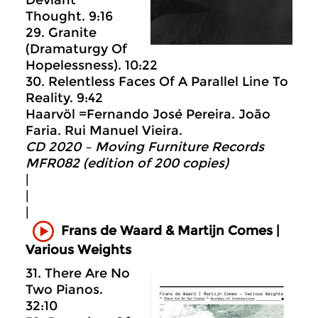
Deviant
Thought. 9:16
29. Granite
(Dramaturgy Of
Hopelessness). 10:22
30. Relentless Faces Of A Parallel Line To
Reality. 9:42
Haarvöl =Fernando José Pereira. João
Faria. Rui Manuel Vieira.
CD 2020 – Moving Furniture Records
MFR082 (edition of 200 copies)
|
|
|
Frans de Waard & Martijn Comes |
Various Weights
31. There Are No
Two Pianos.
32:10