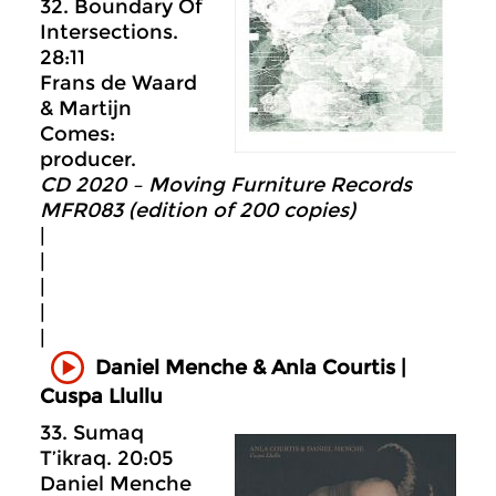
32. Boundary Of
Intersections.
28:11
Frans de Waard
& Martijn
Comes:
producer.
CD 2020 – Moving Furniture Records
MFR083 (edition of 200 copies)
|
|
|
|
|
Daniel Menche & Anla Courtis |
Cuspa Llullu
33. Sumaq
T’ikraq. 20:05
Daniel Menche