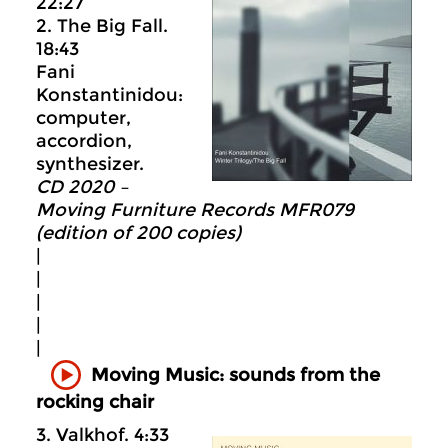
22:27
2. The Big Fall.
18:43
Fani
Konstantinidou:
computer,
accordion,
synthesizer.
CD 2020 –
Moving Furniture Records MFR079
(edition of 200 copies)
|
|
|
|
|
Moving Music: sounds from the
rocking chair
3. Valkhof. 4:33