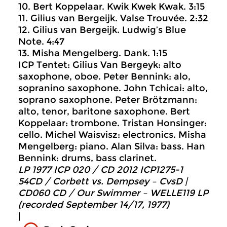
10. Bert Koppelaar. Kwik Kwek Kwak. 3:15
11. Gilius van Bergeijk. Valse Trouvée. 2:32
12. Gilius van Bergeijk. Ludwig’s Blue
Note. 4:47
13. Misha Mengelberg. Dank. 1:15
ICP Tentet: Gilius Van Bergeyk: alto
saxophone, oboe. Peter Bennink: alo,
sopranino saxophone. John Tchicai: alto,
soprano saxophone. Peter Brötzmann:
alto, tenor, baritone saxophone. Bert
Koppelaar: trombone. Tristan Honsinger:
cello. Michel Waisvisz: electronics. Misha
Mengelberg: piano. Alan Silva: bass. Han
Bennink: drums, bass clarinet.
LP 1977 ICP 020 / CD 2012 ICP1275-1
54CD / Corbett vs. Dempsey – CvsD |
CD060 CD / Our Swimmer – WELLE119 LP
(recorded September 14/17, 1977)
|