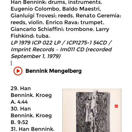
Han Bennink: drums, instruments.
Eugenio Colombo, Baldo Maestri,
Gianluigi Trovesi: reeds. Renato Geremia:
reeds, violin. Enrico Rava: trumpet.
Giancarlo Schiaffini: trombone. Larry
Fishkind: tuba.
LP 1979 ICP 022 LP / ICP1275-1 54CD /
Imprint Records – Im011 CD (recorded
September 1, 1979)
|
Bennink Mengelberg
29. Han
Bennink. Kroeg
A. 4:44
30. Han
Bennink. Kroeg
B. 9:52
31. Han Bennink.