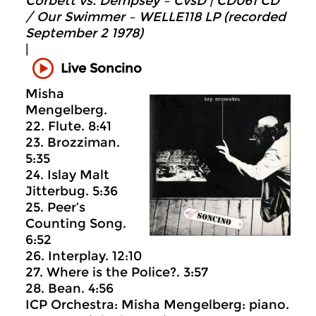
Corbett vs. Dempsey – CvsD | CD061 CD
/ Our Swimmer – WELLE118 LP (recorded
September 2 1978)
|
Live Soncino
Misha
Mengelberg.
22. Flute. 8:41
23. Brozziman.
5:35
24. Islay Malt
Jitterbug. 5:36
25. Peer’s
Counting Song.
6:52
26. Interplay. 12:10
27. Where is the Police?. 3:57
28. Bean. 4:56
ICP Orchestra: Misha Mengelberg: piano.