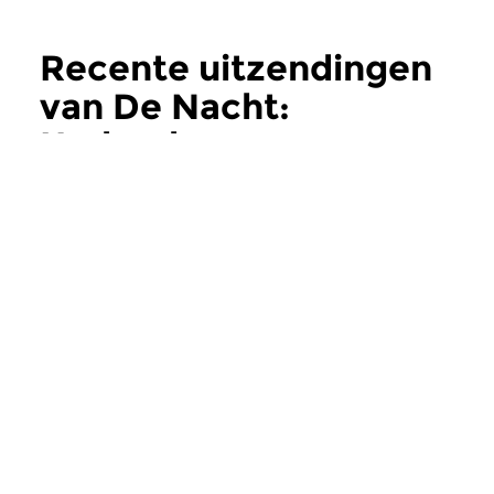
Recente uitzendingen
van De Nacht:
Hedendaags
meer
Hedendaags
Hedendaags
De Nacht:
De Nacht:
Hedendaags
Hedendaags
do 11 jun 2026 02:00 uur
do 28 mei 2026 0
Contemporary Music Night
Contemporary Music
#202 – Moving Furniture...
#201 – Moving Furnitu