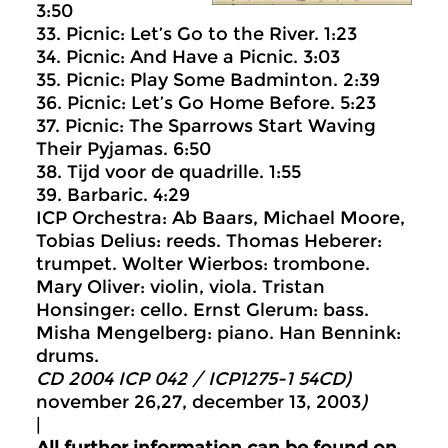
3:50
33. Picnic: Let’s Go to the River. 1:23
34. Picnic: And Have a Picnic. 3:03
35. Picnic: Play Some Badminton. 2:39
36. Picnic: Let’s Go Home Before. 5:23
37. Picnic: The Sparrows Start Waving
Their Pyjamas. 6:50
38. Tijd voor de quadrille. 1:55
39. Barbaric. 4:29
ICP Orchestra: Ab Baars, Michael Moore,
Tobias Delius: reeds. Thomas Heberer:
trumpet. Wolter Wierbos: trombone.
Mary Oliver: violin, viola. Tristan
Honsinger: cello. Ernst Glerum: bass.
Misha Mengelberg: piano. Han Bennink:
drums.
CD 2004 ICP 042 / ICP1275-1 54CD)
november 26,27, december 13, 2003
)
|
All further information can be found on