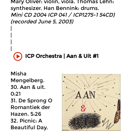
Mary Oliver: violin, viola. Thomas Lehn:
synthesizer. Han Bennink: drums.
Mini CD 2004 ICP 041 / ICP1275-1 54CD)
(recorded June 5, 2003)
|
|
|
|
ICP Orchestra | Aan & Uit #1
Misha
Mengelberg.
30. Aan & uit.
0:21
31. De Sprong O
Romantiek der
Hazen. 5:26
32. Picnic: A
Beautiful Day.