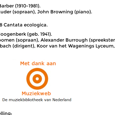
arber (1910-1981).
tuder (sopraan), John Browning (piano).
8 Cantata ecologica.
oogenberk (geb. 1941).
Koomen (sopraan), Alexander Burrough (spreekste
ach (dirigent), Koor van het Wagenings Lyceum,
ling: