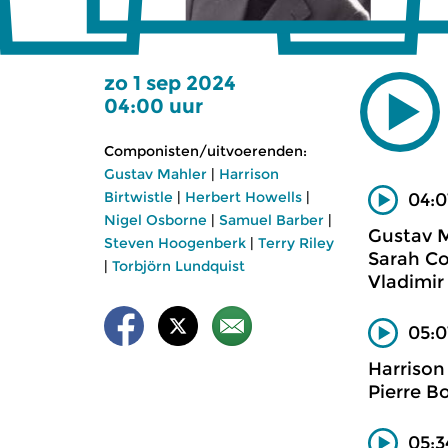
zo 1 sep 2024
04:00 uur
Componisten/uitvoerenden:
Gustav Mahler
|
Harrison
Birtwistle
|
Herbert Howells
|
04:0
Nigel Osborne
|
Samuel Barber
|
Gustav M
Steven Hoogenberk
|
Terry Riley
Sarah Co
|
Torbjörn Lundquist
Vladimir
05:0
Harrison 
Pierre B
05:3