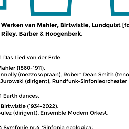
Werken van Mahler, Birtwistle, Lundquist [f
Riley, Barber & Hoogenberk.
1 Das Lied von der Erde.
ahler (1860-1911).
nnolly (mezzosopraan), Robert Dean Smith (tenor
 Jurowski (dirigent), Rundfunk-Sinfonieorchester 
1 Earth dances.
Birtwistle (1934-2022).
oulez (dirigent), Ensemble Modern Orkest.
4 Symfonie nr.4, ‘Sinfonia ecologica’.