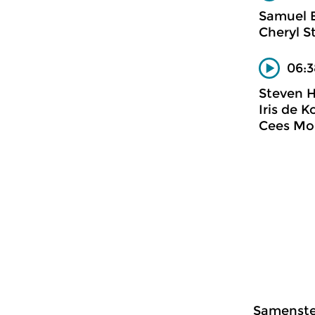
Samuel B
Cheryl S
06:3
Steven H
Iris de 
Cees Mob
Samenstel