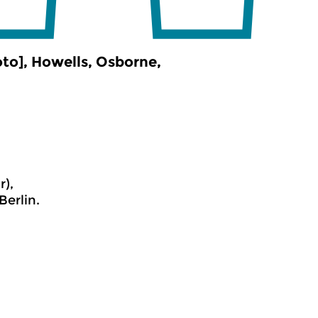
oto], Howells, Osborne,
),
Berlin.