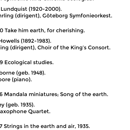
 Lundquist (1920-2000).
hrling (dirigent), Göteborg Symfonieorkest.
0 Take him earth, for cherishing.
Howells (1892-1983).
ng (dirigent), Choir of the King’s Consort.
9 Ecological studies.
borne (geb. 1948).
oore (piano).
6 Mandala miniatures; Song of the earth.
ey (geb. 1935).
Saxophone Quartet.
7 Strings in the earth and air, 1935.