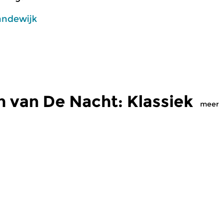
andewijk
 van De Nacht: Klassiek
meer
Klassiek
Kl
: Klassiek
De Nacht: Klassiek
D
 2026 04:00 uur
zo 5 jul 2026 04:00 uur
z
 Hans Koessler
Werken van Arnold Schönberg,
We