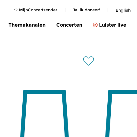
MijnConcertzender
|
Ja, ik doneer!
|
English
Themakanalen
Concerten
Luister live