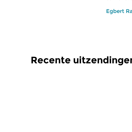
Egbert R
Recente uitzendingen
Klassiek
Klassiek
De Nacht: Klassiek
De Nacht
zo 2 aug 2026 04:00 uur
zo 19 jul
Werken van Othmar Schoeck,
Werken van