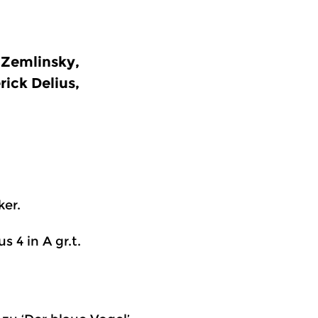
 Zemlinsky,
ick Delius,
ker.
s 4 in A gr.t.