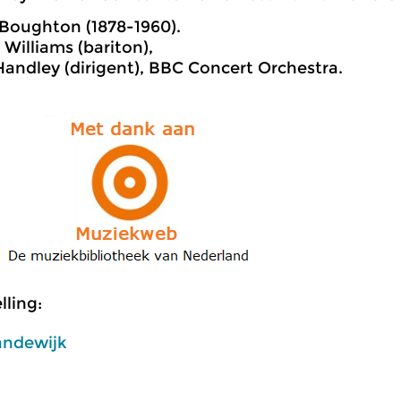
Boughton (1878-1960).
 Williams (bariton),
andley (dirigent), BBC Concert Orchestra.
ling:
andewijk