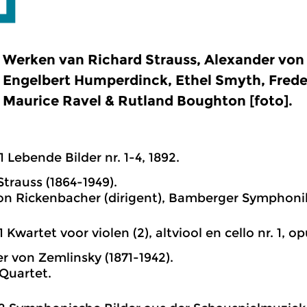
Werken van Richard Strauss, Alexander von
Engelbert Humperdinck, Ethel Smyth, Freder
Maurice Ravel & Rutland Boughton [foto].
1 Lebende Bilder nr. 1-4, 1892.
Strauss (1864-1949).
on Rickenbacher (dirigent), Bamberger Symphoni
1 Kwartet voor violen (2), altviool en cello nr. 1, opu
r von Zemlinsky (1871-1942).
Quartet.