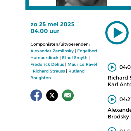
zo 25 mei 2025
04:00 uur
Componisten/uitvoerenden:
Alexander Zemlinsky
|
Engelbert
Humperdinck
|
Ethel Smyth
|
Frederick Delius
|
Maurice Ravel
04:0
|
Richard Strauss
|
Rutland
Richard 
Boughton
Karl Ant
04:2
Alexande
Brodsky 