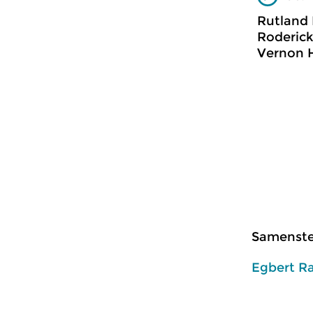
Rutland 
Roderick
Vernon H
Samenstel
Egbert R