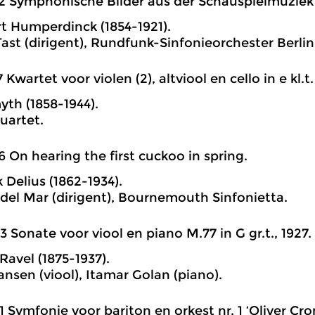
2 Symphonische Bilder aus der Schauspielmuziek z
t Humperdinck (1854-1921).
Tast (dirigent), Rundfunk-Sinfonieorchester Berlin
7 Kwartet voor violen (2), altviool en cello in e kl.t.
yth (1858-1944).
Quartet.
6 On hearing the first cuckoo in spring.
 Delius (1862-1934).
el Mar (dirigent), Bournemouth Sinfonietta.
3 Sonate voor viool en piano M.77 in G gr.t., 1927.
Ravel (1875-1937).
ansen (viool), Itamar Golan (piano).
1 Symfonie voor bariton en orkest nr. 1 ‘Oliver Cro