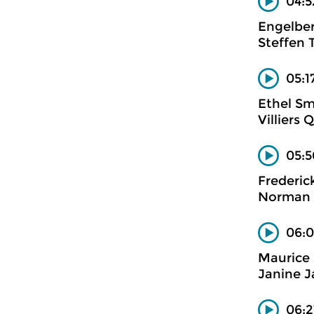
04:5
Engelber
Steffen 
05:1
Ethel Sm
Villiers 
05:5
Frederick
Norman d
06:0
Maurice 
Janine J
06:2