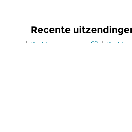
Recente uitzendingen
Klassiek
Klassiek
De Nacht: Klassiek
De Nacht
zo 2 aug 2026 04:00 uur
zo 19 jul
Werken van Othmar Schoeck,
Werken van
Fritz Brun, Joseph Lauber [zie
[foto], Jos
foto] & Frank Martin.
Leo Weiner