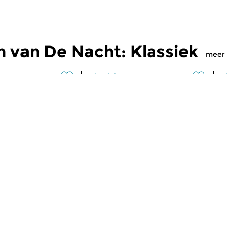
 van De Nacht: Klassiek
meer
Klassiek
Kl
: Klassiek
De Nacht: Klassiek
D
 2026 04:00 uur
zo 5 jul 2026 04:00 uur
z
 Hans Koessler
Werken van Arnold Schönberg,
We
eph Rheinberger &
Franz Schreker [foto] &
Wi
.
Alexander von Zemlinsky.
Br