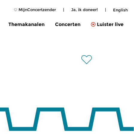
MijnConcertzender
|
Ja, ik doneer!
|
English
Themakanalen
Concerten
Luister live