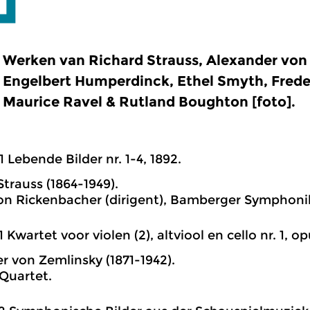
Werken van Richard Strauss, Alexander von
Engelbert Humperdinck, Ethel Smyth, Freder
Maurice Ravel & Rutland Boughton [foto].
1 Lebende Bilder nr. 1-4, 1892.
Strauss (1864-1949).
on Rickenbacher (dirigent), Bamberger Symphoni
1 Kwartet voor violen (2), altviool en cello nr. 1, opu
r von Zemlinsky (1871-1942).
Quartet.