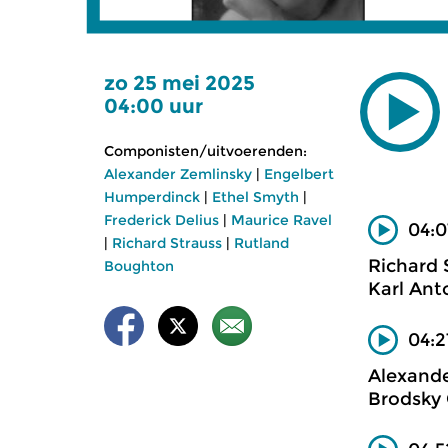
zo 25 mei 2025
04:00 uur
Componisten/uitvoerenden:
Alexander Zemlinsky
|
Engelbert
Humperdinck
|
Ethel Smyth
|
Frederick Delius
|
Maurice Ravel
04:0
|
Richard Strauss
|
Rutland
Richard 
Boughton
Karl Ant
04:2
Alexande
Brodsky 