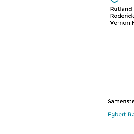
Rutland 
Roderick
Vernon H
Samenstel
Egbert R