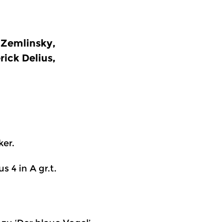
 Zemlinsky,
ick Delius,
ker.
s 4 in A gr.t.