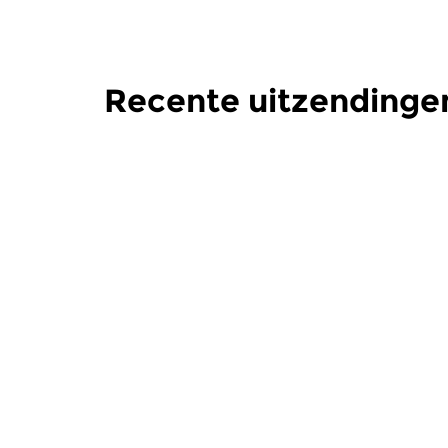
Recente uitzendingen
Klassiek
Klassiek
De Nacht: Klassiek
De Nacht
zo 2 aug 2026 04:00 uur
zo 19 jul
Werken van Othmar Schoeck,
Werken van
Fritz Brun, Joseph Lauber [zie
[foto], Jos
foto] & Frank Martin.
Leo Weiner