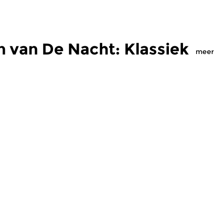
 van De Nacht: Klassiek
meer
Klassiek
Kl
: Klassiek
De Nacht: Klassiek
D
 2026 04:00 uur
zo 5 jul 2026 04:00 uur
z
 Hans Koessler
Werken van Arnold Schönberg,
We
eph Rheinberger &
Franz Schreker [foto] &
Wi
.
Alexander von Zemlinsky.
Br