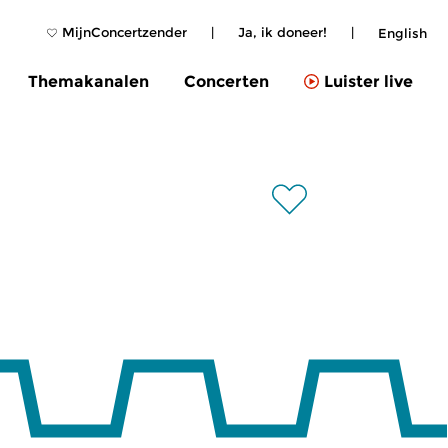
MijnConcertzender
|
Ja, ik doneer!
|
English
Themakanalen
Concerten
Luister live