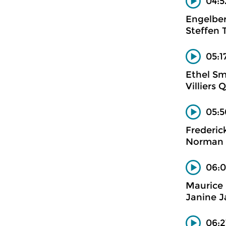
04:5
Engelber
Steffen 
05:1
Ethel Sm
Villiers 
05:5
Frederick
Norman d
06:0
Maurice 
Janine J
06:2