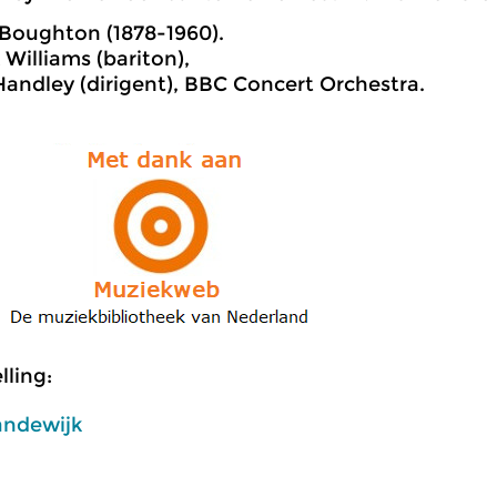
Boughton (1878-1960).
 Williams (bariton),
andley (dirigent), BBC Concert Orchestra.
ling:
andewijk