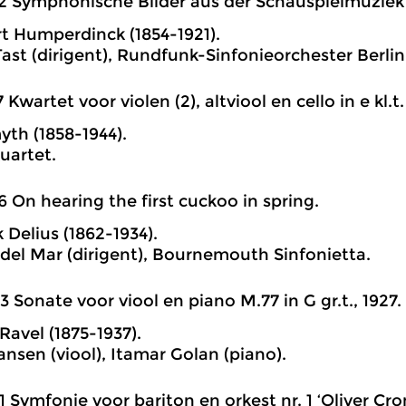
2 Symphonische Bilder aus der Schauspielmuziek z
t Humperdinck (1854-1921).
Tast (dirigent), Rundfunk-Sinfonieorchester Berlin
7 Kwartet voor violen (2), altviool en cello in e kl.t.
yth (1858-1944).
Quartet.
6 On hearing the first cuckoo in spring.
 Delius (1862-1934).
el Mar (dirigent), Bournemouth Sinfonietta.
3 Sonate voor viool en piano M.77 in G gr.t., 1927.
Ravel (1875-1937).
ansen (viool), Itamar Golan (piano).
1 Symfonie voor bariton en orkest nr. 1 ‘Oliver Cro