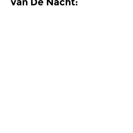
van De Nacht:
Klassiek
meer
Klassiek
Klassiek
De Nacht: Klassiek
De Nacht: Klas
zo 2 aug 2026 04:00 uur
zo 19 jul 2026 04
Werken van Othmar Schoeck,
Werken van Hans Koe
Fritz Brun, Joseph Lauber [zie
[foto], Joseph Rhein
foto] & Frank Martin.
Leo Weiner.
Meer van