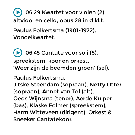
06:29 Kwartet voor violen (2),
altviool en cello, opus 28 in d kl.t.
Paulus Folkertsma (1901-1972).
Vondelkwartet.
06:45 Cantate voor soli (5),
spreekstem, koor en orkest,
‘Weer zijn de beemden groen’ (sel).
Paulus Folkertsma.
Jitske Steendam (sopraan), Netty Otter
(sopraan), Annet van Tol (alt),
Oeds Wijnsma (tenor), Aerde Kuiper
(bas), Klaske Folmer (spreekstem),
Harm Witteveen (dirigent), Orkest &
Sneeker Cantatekoor.