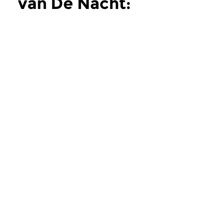
van De Nacht:
Klassiek
meer
Klassiek
Klassiek
De Nacht: Klassiek
De Nacht: Klas
zo 2 aug 2026 04:00 uur
zo 19 jul 2026 04
Werken van Othmar Schoeck,
Werken van Hans Koe
Fritz Brun, Joseph Lauber [zie
[foto], Joseph Rhein
foto] & Frank Martin.
Leo Weiner.
Meer van