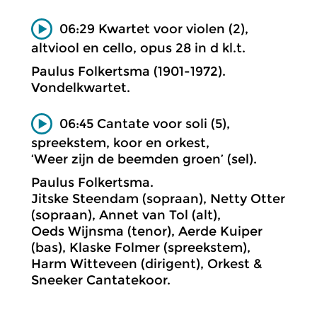
06:29 Kwartet voor violen (2),
altviool en cello, opus 28 in d kl.t.
Paulus Folkertsma (1901-1972).
Vondelkwartet.
06:45 Cantate voor soli (5),
spreekstem, koor en orkest,
‘Weer zijn de beemden groen’ (sel).
Paulus Folkertsma.
Jitske Steendam (sopraan), Netty Otter
(sopraan), Annet van Tol (alt),
Oeds Wijnsma (tenor), Aerde Kuiper
(bas), Klaske Folmer (spreekstem),
Harm Witteveen (dirigent), Orkest &
Sneeker Cantatekoor.