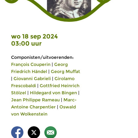
wo 18 sep 2024
03:00 uur
Componisten/uitvoerenden:
François Couperin
|
Georg
Friedrich Händel
|
Georg Muffat
|
Giovanni Gabrieli
|
Girolamo
Frescobaldi
|
Gottfried Heinrich
Stölzel
|
Hildegard von Bingen
|
Jean Philippe Rameau
|
Marc-
Antoine Charpentier
|
Oswald
von Wolkenstein