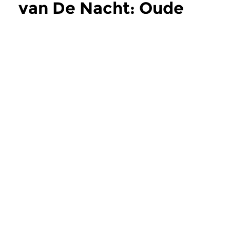
van De Nacht: Oude
Muziek
meer
Oud
Oud
De Nacht: Oude
De Nacht: Oud
Muziek
Muziek
wo 5 aug 2026 03:00 uur
wo 22 jul 2026 0
Werken van Gregorio Allegri,
Werken van Frencesc
Girolamo Frecobaldi, Biagio...
John Johnson, Henry.
Meer van