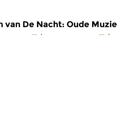
n van De Nacht: Oude Muzi
Oud
O
t: Oude
De Nacht: Oude
D
Muziek
M
 2026 03:00 uur
wo 8 jul 2026 03:00 uur
w
Frencesca Caccini,
Werken van Georg Muffat,
W
n, Henry...
Johannes Schenck, Johann...
Jo