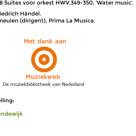
8 Suites voor orkest HWV.349-350, ‘Water music’.
iedrich Händel.
meulen (dirigent), Prima La Musica.
ling:
andewijk