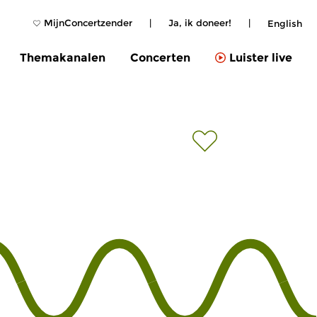
MijnConcertzender
|
Ja, ik doneer!
|
English
Themakanalen
Concerten
Luister live