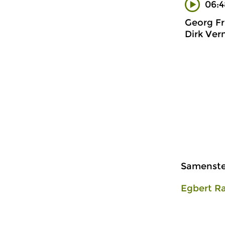
06:4
Georg Fr
Dirk Ver
Samenstel
Egbert R