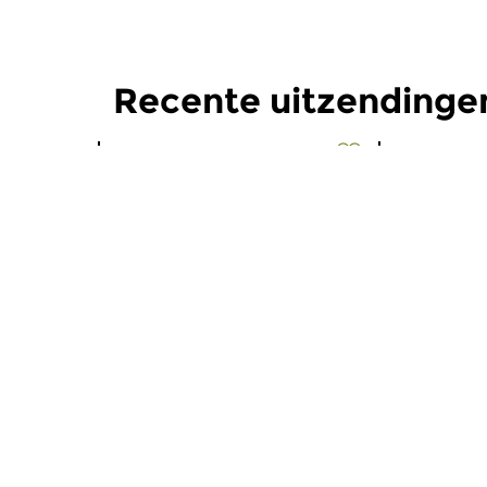
Recente uitzendinge
Oud
Oud
De Nacht: Oude
De Nach
Muziek
Muziek
wo 5 aug 2026 03:00 uur
wo 22 jul
Werken van Gregorio Allegri,
Werken van 
Girolamo Frecobaldi, Biagio...
John Johnso