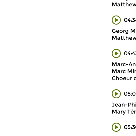
Matthew 
04:3
Georg Mu
Matthew 
04:4
Marc-Ant
Marc Min
Choeur d
05:0
Jean-Phi
Mary Tér
05:3