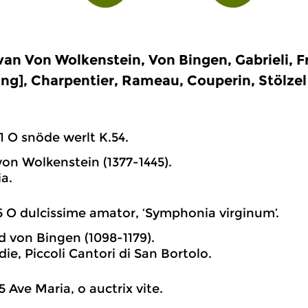
an Von Wolkenstein, Von Bingen, Gabrieli, F
ing], Charpentier, Rameau, Couperin, Stölzel
1 O snöde werlt K.54.
on Wolkenstein (1377-1445).
a.
5 O dulcissime amator, ‘Symphonia virginum’.
d von Bingen (1098-1179).
ie, Piccoli Cantori di San Bortolo.
5 Ave Maria, o auctrix vite.