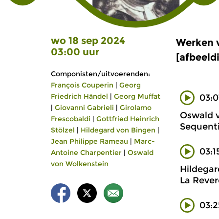
wo 18 sep 2024
Werken v
03:00 uur
[afbeeld
Componisten/uitvoerenden:
François Couperin
|
Georg
Friedrich Händel
|
Georg Muffat
03:0
|
Giovanni Gabrieli
|
Girolamo
Oswald v
Frescobaldi
|
Gottfried Heinrich
Sequenti
Stölzel
|
Hildegard von Bingen
|
Jean Philippe Rameau
|
Marc-
03:1
Antoine Charpentier
|
Oswald
von Wolkenstein
Hildegar
La Reverd
03:2