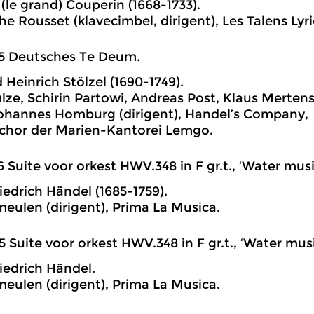
 (le grand) Couperin (1668-1733).
he Rousset (klavecimbel, dirigent), Les Talens Lyr
5 Deutsches Te Deum.
 Heinrich Stölzel (1690-1749).
lze, Schirin Partowi, Andreas Post, Klaus Mertens
ohannes Homburg (dirigent), Handel’s Company,
hor der Marien-Kantorei Lemgo.
6 Suite voor orkest HWV.348 in F gr.t., ‘Water music
iedrich Händel (1685-1759).
meulen (dirigent), Prima La Musica.
5 Suite voor orkest HWV.348 in F gr.t., ‘Water musi
iedrich Händel.
meulen (dirigent), Prima La Musica.