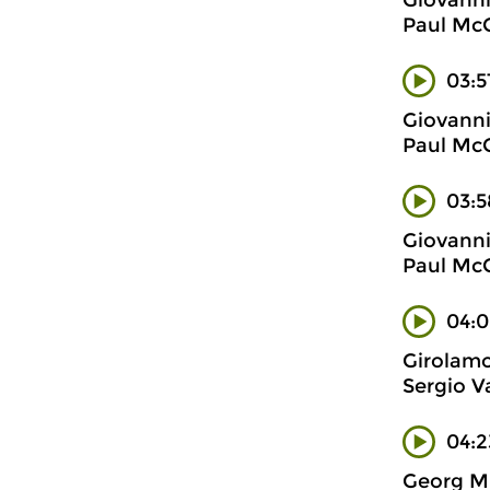
Giovanni
Paul McCr
03:5
Giovanni
Paul McCr
03:5
Giovanni
Paul McCr
04:0
Girolamo
Sergio V
04:2
Georg Mu