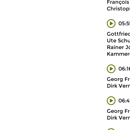
François
Christop
05:5
Gottfried
Ute Schu
Rainer J
Kammerc
06:1
Georg Fr
Dirk Ver
06:4
Georg Fr
Dirk Ver