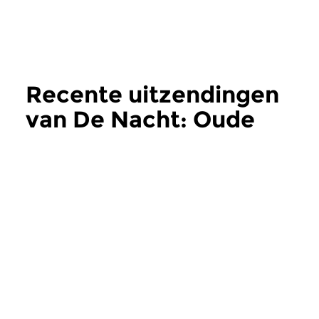
Recente uitzendingen
van De Nacht: Oude
Muziek
meer
Oud
Oud
De Nacht: Oude
De Nacht: Oud
Muziek
Muziek
wo 5 aug 2026 03:00 uur
wo 22 jul 2026 0