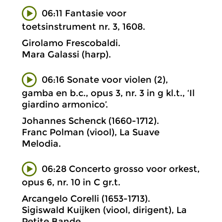
06:11 Fantasie voor
toetsinstrument nr. 3, 1608.
Girolamo Frescobaldi.
Mara Galassi (harp).
06:16 Sonate voor violen (2),
gamba en b.c., opus 3, nr. 3 in g kl.t., ‘Il
giardino armonico’.
Johannes Schenck (1660-1712).
Franc Polman (viool), La Suave
Melodia.
06:28 Concerto grosso voor orkest,
opus 6, nr. 10 in C gr.t.
Arcangelo Corelli (1653-1713).
Sigiswald Kuijken (viool, dirigent), La
Petite Bande.