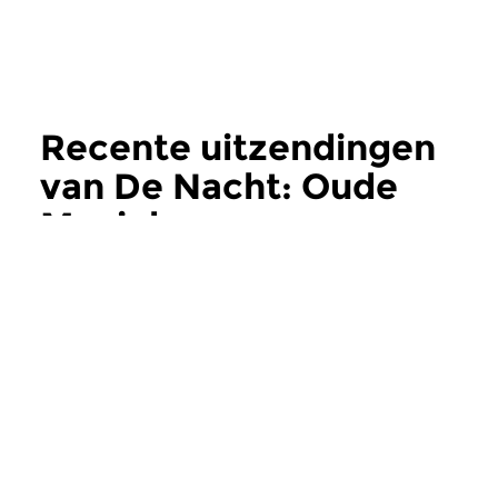
Recente uitzendingen
van De Nacht: Oude
Muziek
meer
Oud
Oud
De Nacht: Oude
De Nacht: Oud
Muziek
Muziek
wo 5 aug 2026 03:00 uur
wo 22 jul 2026 0