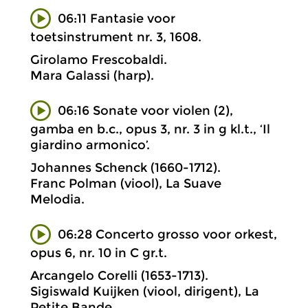
06:11 Fantasie voor
toetsinstrument nr. 3, 1608.
Girolamo Frescobaldi.
Mara Galassi (harp).
06:16 Sonate voor violen (2),
gamba en b.c., opus 3, nr. 3 in g kl.t., ‘Il
giardino armonico’.
Johannes Schenck (1660-1712).
Franc Polman (viool), La Suave
Melodia.
06:28 Concerto grosso voor orkest,
opus 6, nr. 10 in C gr.t.
Arcangelo Corelli (1653-1713).
Sigiswald Kuijken (viool, dirigent), La
Petite Bande.