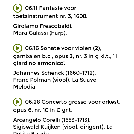
06:11 Fantasie voor
toetsinstrument nr. 3, 1608.
Girolamo Frescobaldi.
Mara Galassi (harp).
06:16 Sonate voor violen (2),
gamba en b.c., opus 3, nr. 3 in g kl.t., ‘Il
giardino armonico’.
Johannes Schenck (1660-1712).
Franc Polman (viool), La Suave
Melodia.
06:28 Concerto grosso voor orkest,
opus 6, nr. 10 in C gr.t.
Arcangelo Corelli (1653-1713).
Sigiswald Kuijken (viool, dirigent), La
Petite Bande.