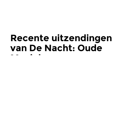
Recente uitzendingen
van De Nacht: Oude
Muziek
meer
Oud
Oud
De Nacht: Oude
De Nacht: Oud
Muziek
Muziek
wo 5 aug 2026 03:00 uur
wo 22 jul 2026 0