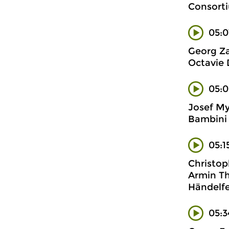
Consorti
05:0
Georg Za
Octavie 
05:0
Josef Mys
Bambini 
05:1
Christop
Armin Th
Händelfe
05:3