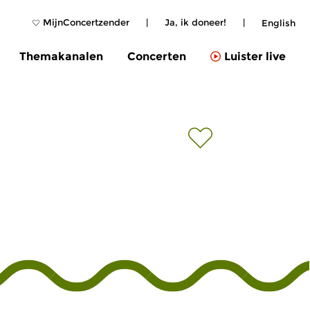
MijnConcertzender
|
Ja, ik doneer!
|
English
Themakanalen
Concerten
Luister live