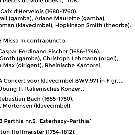
1 Pièces de viole boek 1, 1708.
Caix d’Hervelois (1680-1760).
vall (gamba), Ariane Maurette (gamba),
man (klavecimbel), Hopkinson Smith (theorbe).
6 Missa In contrapuncto.
aspar Ferdinand Fischer (1656-1746).
Groth (gamba), Christoph Lehmann (orgel),
Max (dirigent), Rheinische Kantorei.
4 Concert voor klavecimbel BWV.971 in F gr.t.,
Übung II: Italienisches Konzert’.
ebastian Bach (1685-1750).
ik Mortensen (klavecimbel).
8 Parthia nr.5, ‘Esterhazy-Parthia.’
ton Hoffmeister (1754-1812).