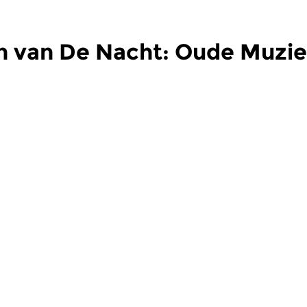
n van De Nacht: Oude Muzi
Oud
O
t: Oude
De Nacht: Oude
D
Muziek
M
 2026 03:00 uur
wo 8 jul 2026 03:00 uur
w
Frencesca Caccini,
Werken van Georg Muffat,
W
n, Henry...
Johannes Schenck, Johann...
Jo