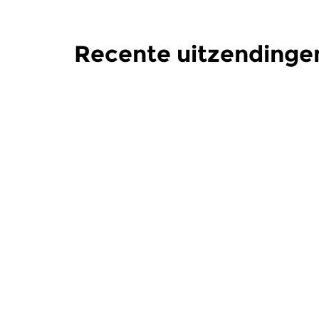
Recente uitzendinge
Oud
Oud
De Nacht: Oude
De Nach
Muziek
Muziek
wo 5 aug 2026 03:00 uur
wo 22 jul
Werken van Gregorio Allegri,
Werken van 
Girolamo Frecobaldi, Biagio...
John Johnso