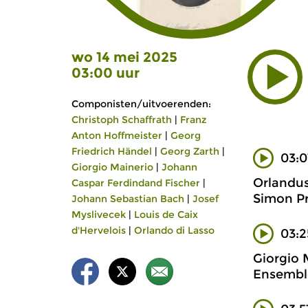
wo 14 mei 2025
03:00 uur
Componisten/uitvoerenden:
Christoph Schaffrath
|
Franz
Anton Hoffmeister
|
Georg
Friedrich Händel
|
Georg Zarth
|
03:0
Giorgio Mainerio
|
Johann
Orlandus
Caspar Ferdindand Fischer
|
Simon Pr
Johann Sebastian Bach
|
Josef
Myslivecek
|
Louis de Caix
d'Hervelois
|
Orlando di Lasso
03:2
Giorgio 
Ensembl