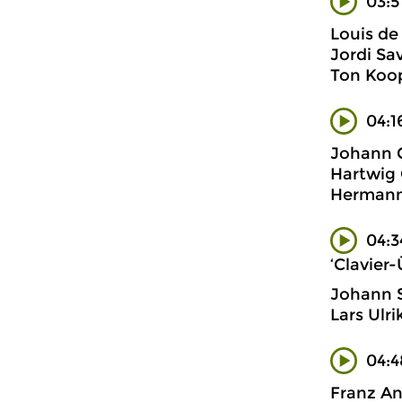
03:5
Louis de 
Jordi Sa
Ton Koop
04:1
Johann C
Hartwig 
Hermann 
04:3
‘Clavier-
Johann S
Lars Ulr
04:4
Franz An