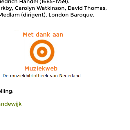
iedrich Händel (1685-1759).
kby, Carolyn Watkinson, David Thomas,
Medlam (dirigent), London Baroque.
ling:
andewijk