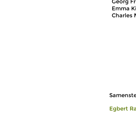
Georg Fr
Emma Kir
Charles 
Samenstel
Egbert R