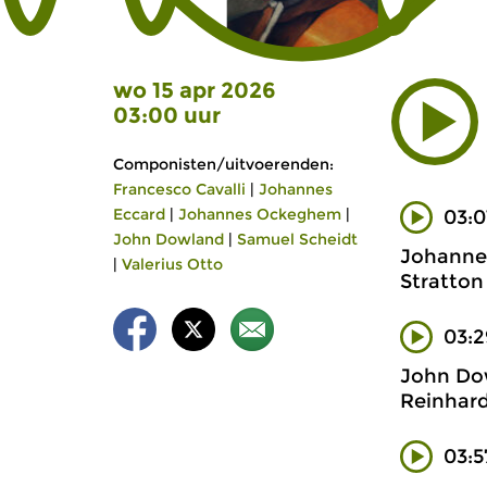
wo 15 apr 2026
03:00 uur
Componisten/uitvoerenden:
Francesco Cavalli
|
Johannes
Eccard
|
Johannes Ockeghem
|
03:0
John Dowland
|
Samuel Scheidt
Johanne
|
Valerius Otto
Stratton 
03:2
John Do
Reinhard
03:5