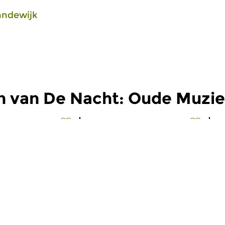
andewijk
n van De Nacht: Oude Muzi
Oud
O
t: Oude
De Nacht: Oude
D
Muziek
M
 2026 03:00 uur
wo 8 jul 2026 03:00 uur
w
Frencesca Caccini,
Werken van Georg Muffat,
W