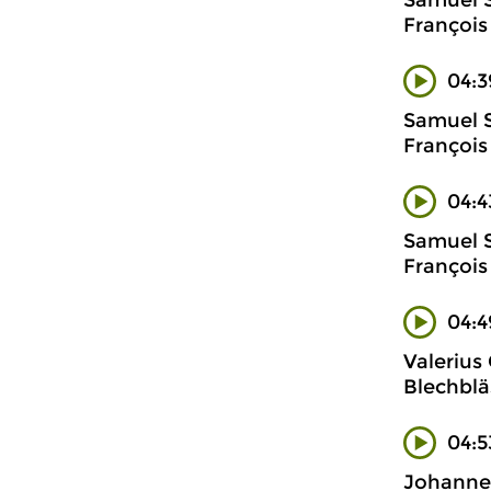
Samuel S
François 
04:3
Samuel S
François 
04:4
Samuel S
François 
04:4
Valerius
Blechblä
04:5
Johanne