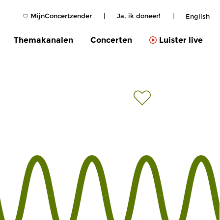
MijnConcertzender
|
Ja, ik doneer!
|
English
Themakanalen
Concerten
Luister live