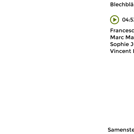
Blechblä
04:5
Francesc
Marc Mau
Sophie J
Vincent 
Samenstel