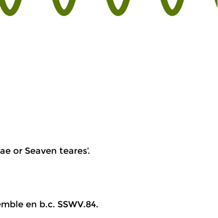
mae or Seaven teares’.
emble en b.c. SSWV.84.