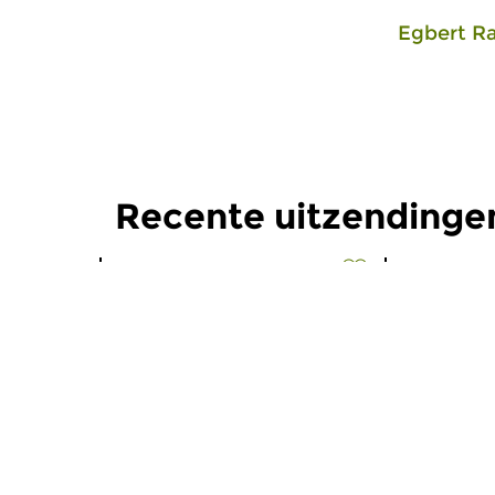
Egbert R
Recente uitzendinge
Oud
Oud
De Nacht: Oude
De Nach
Muziek
Muziek
wo 5 aug 2026 03:00 uur
wo 22 jul
Werken van Gregorio Allegri,
Werken van 