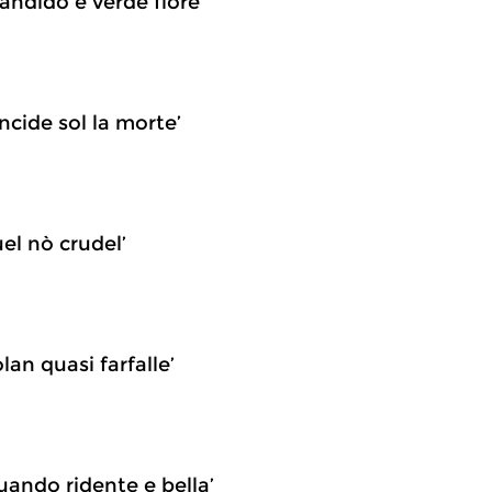
ndido e verde fiore’
cide sol la morte’
el nò crudel’
an quasi farfalle’
ando ridente e bella’