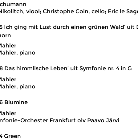
Schumann
kolitch, viool; Christophe Coin, cello; Eric le Sag
5 Ich ging mit Lust durch einen grünen Wald’ ui
horn
Mahler
ahler, piano
8 Das himmlische Leben’ uit Symfonie nr. 4 in G
Mahler
ahler, piano
6 Blumine
Mahler
nfonie-Orchester Frankfurt olv Paavo Järvi
4 Green