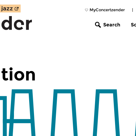
MyConcertzender
|
Search
S
tion