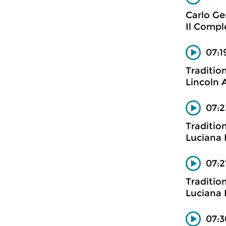
Carlo Ge
Il Compl
07:1
Traditio
Lincoln 
07:2
Traditio
Luciana 
07:2
Traditio
Luciana 
07: