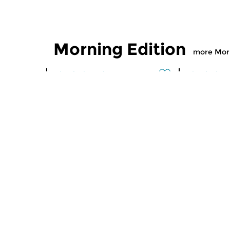
Morning Edition
more Morn
Classical Music
Classical M
Morning Edition
Morning
sun 2 aug 2026 07:00 hrs
sat 1 aug
Werken van Johann Adolf
Werken van
Hasse, Anoniem, Johann
Scarlatti, 
Christoph Pepusch...
Johann Fried