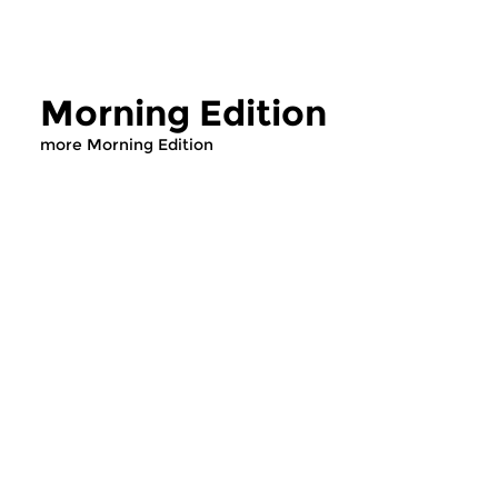
Morning Edition
more Morning Edition
Classical Music
Classical Music
Morning Edition
Morning Editi
sun 2 aug 2026 07:00 hrs
sat 1 aug 2026 07
Werken van Johann Adolf
Werken van Alessan
Hasse, Anoniem, Johann
Scarlatti, Johann Ku
Christoph Pepusch...
Johann Friedrich Fasc