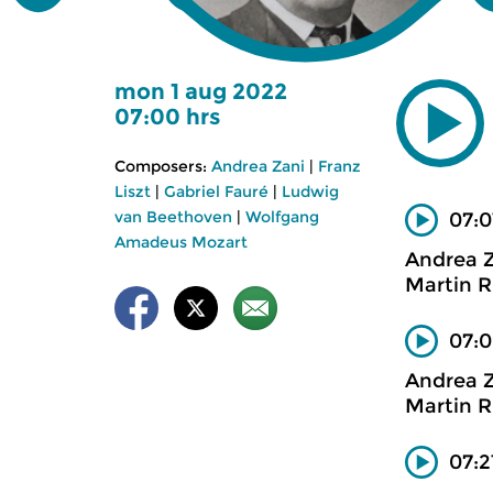
mon 1 aug 2022
07:00 hrs
Composers:
Andrea Zani
|
Franz
Liszt
|
Gabriel Fauré
|
Ludwig
van Beethoven
|
Wolfgang
07:0
Amadeus Mozart
Andrea 
Martin R
07:0
Andrea 
Martin R
07:2