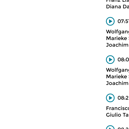
Franz Li
Diana Da
07:5
Wolfgan
Marieke 
Joachim E
08:0
Wolfgan
Marieke 
Joachim E
08:2
Francisc
Giulio Ta