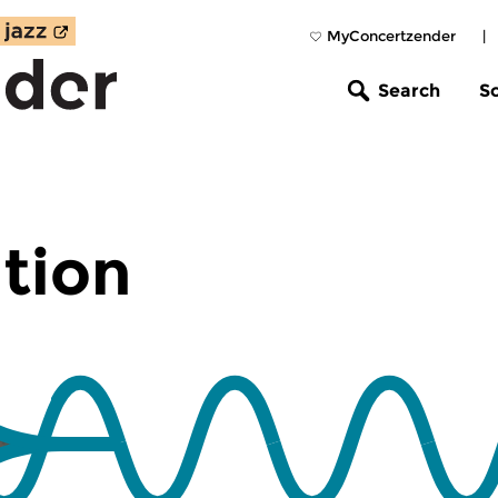
MyConcertzender
|
Search
S
tion