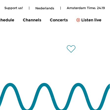
Support us!
|
|
Amsterdam Time:
24:19
Nederlands
chedule
Channels
Concerts
Listen live