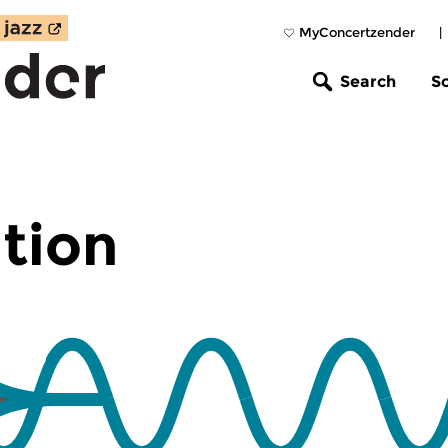
MyConcertzender
|
Search
S
tion