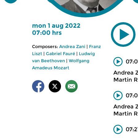
mon 1 aug 2022
07:00 hrs
Composers:
Andrea Zani
|
Franz
Liszt
|
Gabriel Fauré
|
Ludwig
van Beethoven
|
Wolfgang
07:0
Amadeus Mozart
Andrea 
Martin R
07:0
Andrea 
Martin R
07:2