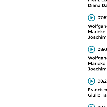
Franz Li
Diana Da
07:5
Wolfgan
Marieke 
Joachim E
08:0
Wolfgan
Marieke 
Joachim E
08:2
Francisc
Giulio Ta